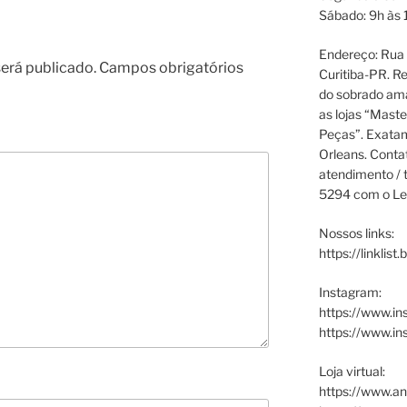
Sábado: 9h às 
Endereço: Rua P
erá publicado.
Campos obrigatórios
Curitiba-PR. Re
do sobrado ama
as lojas “Maste
Peças”. Exata
Orleans. Cont
atendimento / t
5294 com o Le
Nossos links:
https://linklist
Instagram:
https://www.in
https://www.i
Loja virtual:
https://www.an