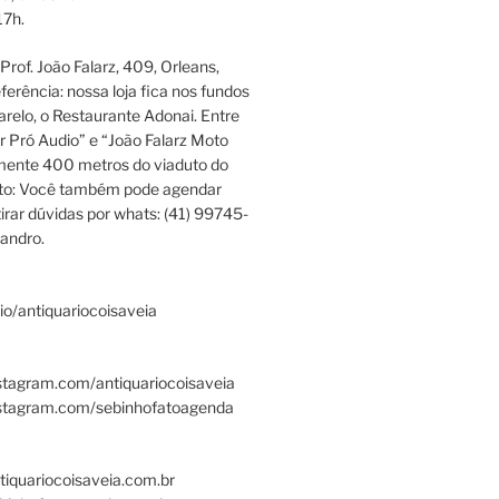
17h.
rof. João Falarz, 409, Orleans,
ferência: nossa loja fica nos fundos
relo, o Restaurante Adonai. Entre
r Pró Audio” e “João Falarz Moto
mente 400 metros do viaduto do
ato: Você também pode agendar
irar dúvidas por whats: (41) 99745-
andro.
.bio/antiquariocoisaveia
stagram.com/antiquariocoisaveia
nstagram.com/sebinhofatoagenda
tiquariocoisaveia.com.br