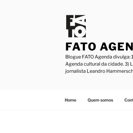
Pular
para
o
conteúdo
FATO AGE
Blogue FATO Agenda divulga: 1
Agenda cultural da cidade. 3) 
jornalista Leandro Hammersch
Home
Quem somos
Con