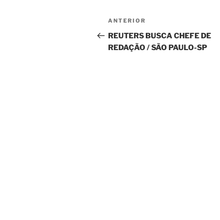
Navegação
Post
ANTERIOR
de
anterior
REUTERS BUSCA CHEFE DE
REDAÇÃO / SÃO PAULO-SP
Post