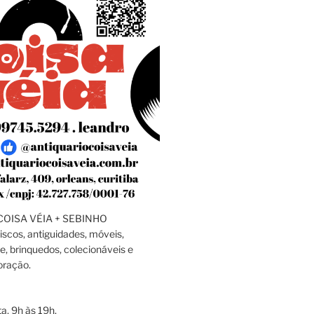
OISA VÉIA + SEBINHO
discos, antiguidades, móveis,
e, brinquedos, colecionáveis e
oração.
a, 9h às 19h.