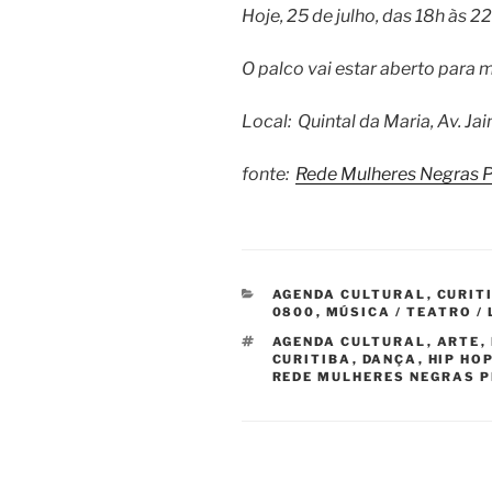
Hoje, 25 de julho, das 18h às 22
O palco vai estar aberto para mu
Local: Quintal da Maria, Av. Ja
fonte:
Rede Mulheres Negras 
CATEGORIAS
AGENDA CULTURAL
,
CURIT
0800
,
MÚSICA / TEATRO /
TAGS
AGENDA CULTURAL
,
ARTE
,
CURITIBA
,
DANÇA
,
HIP HO
REDE MULHERES NEGRAS 