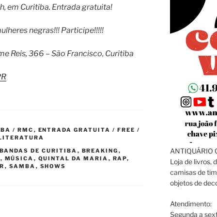
h, em Curitiba. Entrada gratuita!
lheres negras!!! Participe!!!!!
ime Reis, 366 – São Francisco, Curitiba
PR
IBA / RMC
,
ENTRADA GRATUITA / FREE /
 LITERATURA
ANTIQUÁRIO C
BANDAS DE CURITIBA
,
BREAKING
,
P
,
MÚSICA
,
QUINTAL DA MARIA
,
RAP
,
Loja de livros, 
PR
,
SAMBA
,
SHOWS
camisas de tim
objetos de dec
Atendimento:
Segunda a sext