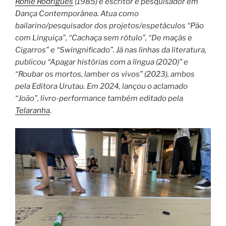
Ronie Rodrigues
(1985) é escritor e pesquisador em
Dança Contemporânea. Atua como
bailarino/pesquisador dos projetos/espetáculos “Pão
com Linguiça”, “Cachaça sem rótulo”, “De maçãs e
Cigarros” e “Swingnificado”. Já nas linhas da literatura,
publicou “Apagar histórias com a língua (2020)” e
“Roubar os mortos, lamber os vivos” (2023), ambos
pela Editora Urutau. Em 2024, lançou o aclamado
“João”, livro-performance também editado pela
Telaranha
.