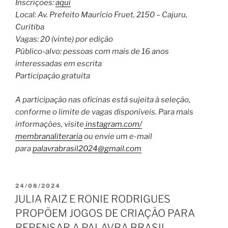
Inscrições:
aqui
Local: Av. Prefeito Maurício Fruet, 2150 – Cajuru,
Curitiba
Vagas: 20 (vinte) por edição
Público-alvo: pessoas com mais de 16 anos
interessadas em escrita
Participação gratuita
A participação nas oficinas está sujeita à seleção,
conforme o limite de vagas disponíveis. Para mais
informações, visite
instagram.com/
membranaliteraria
ou envie um e-mail
para
palavrabrasil2024@gmail.com
PUBLICADO
24/08/2024
EM
JULIA RAIZ E RONIE RODRIGUES
PROPÕEM JOGOS DE CRIAÇÃO PARA
REPENSAR A PALAVRA BRASIL