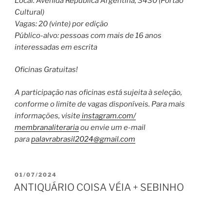
Local: Avenida República Argentina, 3430 (Portão
Cultural)
Vagas: 20 (vinte) por edição
Público-alvo: pessoas com mais de 16 anos
interessadas em escrita
Oficinas Gratuitas!
A participação nas oficinas está sujeita à seleção,
conforme o limite de vagas disponíveis. Para mais
informações, visite
instagram.com/
membranaliteraria
ou envie um e-mail
para
palavrabrasil2024@gmail.com
PUBLICADO
01/07/2024
EM
ANTIQUÁRIO COISA VÉIA + SEBINHO