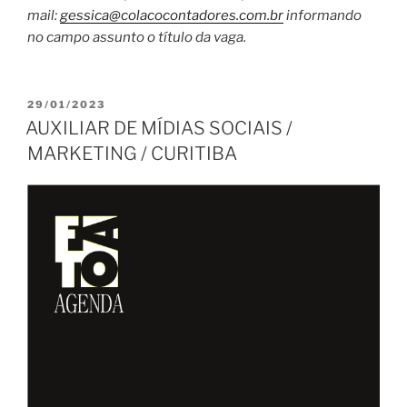
mail:
gessica@
colacocontadores.com.br
inform
ando
no campo assunto o título da vaga.
PUBLICADO
29/01/2023
EM
AUXILIAR DE MÍDIAS SOCIAIS /
MARKETING / CURITIBA