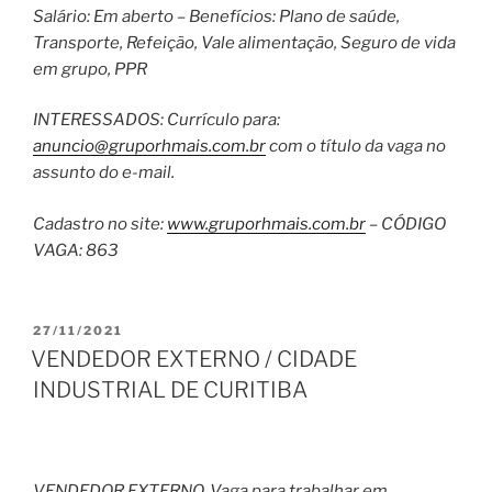
Salário: Em aberto – Benefícios: Plano de saúde,
Transporte, Refeição, Vale alimentação, Seguro de vida
em grupo, PPR
INTERESSADOS: Currículo para:
anuncio@gruporhmais.com.br
com o título da vaga no
assunto do e-mail.
Cadastro no site:
www.gruporhmais.com.br
– CÓDIGO
VAGA: 863
PUBLICADO
27/11/2021
EM
VENDEDOR EXTERNO / CIDADE
INDUSTRIAL DE CURITIBA
VENDEDOR EXTERNO. Vaga para trabalhar em