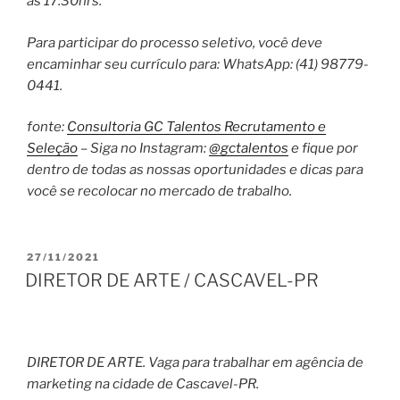
as 17:30hrs.
Para participar do processo seletivo, você deve
encaminhar seu currículo para: WhatsApp: (41) 98779-
0441.
fonte:
Consultoria GC Talentos Recrutamento e
Seleção
– Siga no Instagram:
@gctalentos
e fique por
dentro de todas as nossas oportunidades e dicas para
você se recolocar no mercado de trabalho.
PUBLICADO
27/11/2021
EM
DIRETOR DE ARTE / CASCAVEL-PR
DIRETOR DE ARTE. Vaga para trabalhar em agência de
marketing na cidade de Cascavel-PR.