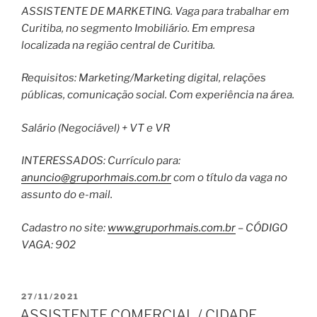
ASSISTENTE DE MARKETING. Vaga para trabalhar em
Curitiba, no segmento Imobiliário. Em empresa
localizada na região central de Curitiba.
Requisitos: Marketing/Marketing digital, relações
públicas, comunicação social. Com experiência na área.
Salário (Negociável) + VT e VR
INTERESSADOS: Currículo para:
anuncio@gruporhmais.com.br
com o título da vaga no
assunto do e-mail.
Cadastro no site:
www.gruporhmais.com.br
– CÓDIGO
VAGA: 902
PUBLICADO
27/11/2021
EM
ASSISTENTE COMERCIAL / CIDADE