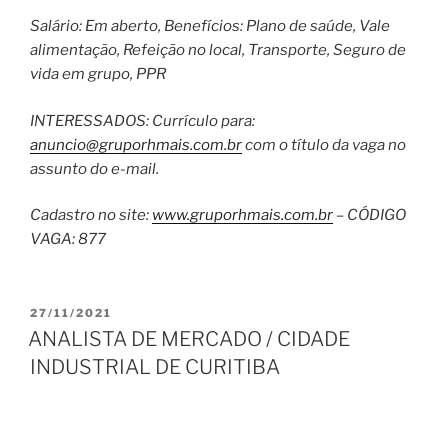
Salário: Em aberto, Benefícios: Plano de saúde, Vale
alimentação, Refeição no local, Transporte, Seguro de
vida em grupo, PPR
INTERESSADOS: Currículo para:
anuncio@gruporhmais.com.br
com o título da vaga no
assunto do e-mail.
Cadastro no site:
www.gruporhmais.com.br
– CÓDIGO
VAGA: 877
PUBLICADO
27/11/2021
EM
ANALISTA DE MERCADO / CIDADE
INDUSTRIAL DE CURITIBA