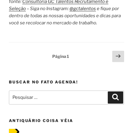
fonte:
Consultoria GC Talentos Recrutamento e
Seleção
– Siga no Instagram:
@gctalentos
e fique por
dentro de todas as nossas oportunidades e dicas para
você se recolocar no mercado de trabalho.
Paginação
Próx
Página
1
pági
de
posts
BUSCAR NO FATO AGENDA!
Pesquisar
Pesqui
por:
ANTIQUÁRIO COISA VÉIA