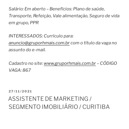
Salário: Em aberto – Benefícios: Plano de saúde,
Transporte, Refeição, Vale alimentação, Seguro de vida
em grupo, PPR
INTERESSADOS: Currículo para:
anuncio@gruporhmais.com.br
com o título da vaga no
assunto do e-mail.
Cadastro no site:
www.gruporhmais.com.br
– CÓDIGO
VAGA: 867
PUBLICADO
27/11/2021
EM
ASSISTENTE DE MARKETING /
SEGMENTO IMOBILIÁRIO / CURITIBA