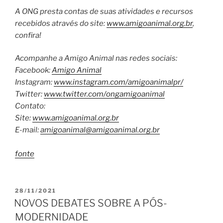
A ONG presta contas de suas atividades e recursos
recebidos através do site:
www.amigoanimal.org.br
,
confira!
Acompanhe a Amigo Animal nas redes sociais:
Facebook:
Amigo Animal
Instagram:
www.instagram.com/amigoanimalpr/
Twitter:
www.twitter.com/ongamigoanimal
Contato:
Site:
www.amigoanimal.org.br
E-mail:
amigoanimal@amigoanimal.org.br
fonte
PUBLICADO
28/11/2021
EM
NOVOS DEBATES SOBRE A PÓS-
MODERNIDADE