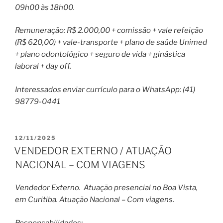
09h00 às 18h00.
Remuneração: R$ 2.000,00 + comissão + vale refeição
(R$ 620,00) + vale-transporte + plano de saúde Unimed
+ plano odontológico + seguro de vida + ginástica
laboral + day off.
Interessados enviar currículo para o WhatsApp: (41)
98779-0441
PUBLICADO
12/11/2025
EM
VENDEDOR EXTERNO / ATUAÇÃO
NACIONAL – COM VIAGENS
Vendedor Externo. Atuação presencial no Boa Vista,
em Curitiba. Atuação Nacional – Com viagens.
Responsabilidades: