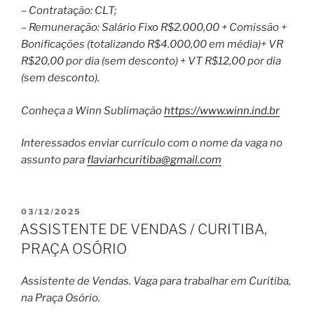
– Contratação: CLT;
– Remuneração: Salário Fixo R$2.000,00 + Comissão +
Bonificações (totalizando R$4.000,00 em média)+ VR
R$20,00 por dia (sem desconto) + VT R$12,00 por dia
(sem desconto).
Conheça a Winn Sublimação
https://www.winn.
ind.br
Interessados enviar currículo com o nome da vaga no
assunto para
flaviarhcuritiba@gmail.
com
PUBLICADO
03/12/2025
EM
ASSISTENTE DE VENDAS / CURITIBA,
PRAÇA OSÓRIO
Assistente de Vendas. Vaga para trabalhar em Curitiba,
na Praça Osório.