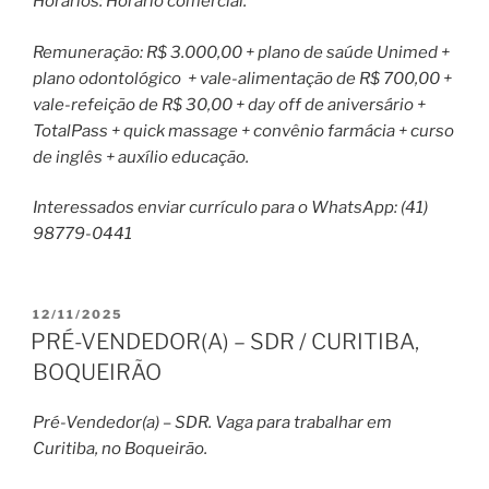
Horários: Horário comercial.
Remuneração: R$ 3.000,00 + plano de saúde Unimed +
plano odontológico + vale-alimentação de R$ 700,00 +
vale-refeição de R$ 30,00 + day off de aniversário +
TotalPass + quick massage + convênio farmácia + curso
de inglês + auxílio educação.
Interessados enviar currículo para o WhatsApp: (41)
98779-0441
PUBLICADO
12/11/2025
EM
PRÉ-VENDEDOR(A) – SDR / CURITIBA,
BOQUEIRÃO
Pré-Vendedor(a) – SDR. Vaga para trabalhar em
Curitiba, no Boqueirão.