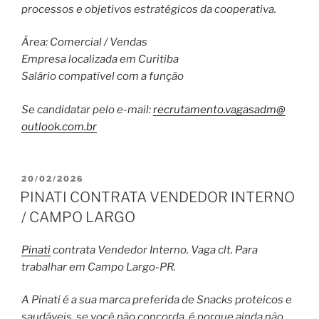
processos e objetivos estratégicos da cooperativa.
Área: Comercial / Vendas
Empresa localizada em Curitiba
Salário compatível com a função
Se candidatar pelo e-mail:
recrutamento.vagasadm@
outlook.com.br
PUBLICADO
20/02/2026
EM
PINATI CONTRATA VENDEDOR INTERNO
/ CAMPO LARGO
Pinati
contrata Vendedor Interno. Vaga clt. Para
trabalhar em Campo Largo-PR.
A Pinati é a sua marca preferida de Snacks proteicos e
saudáveis, se você não concorda, é porque ainda não