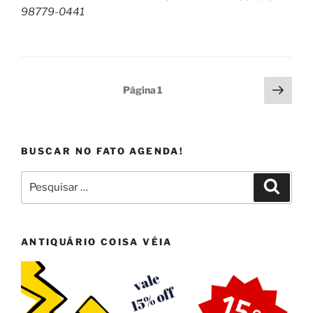
98779-0441
Paginação
Próx
Página
1
pági
de
posts
BUSCAR NO FATO AGENDA!
Pesquisar
Pesqui
por:
ANTIQUÁRIO COISA VÉIA