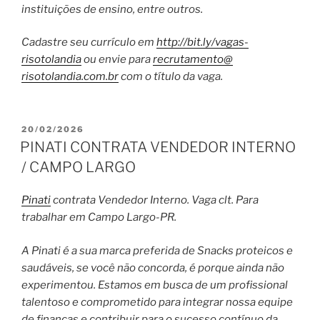
instituições de ensino, entre outros.
Cadastre seu currículo em
http://bit.ly/vagas-
risotolandia
ou envie para
recrutamento@
risotolandia.com.br
com o título da vaga.
PUBLICADO
20/02/2026
EM
PINATI CONTRATA VENDEDOR INTERNO
/ CAMPO LARGO
Pinati
contrata Vendedor Interno. Vaga clt. Para
trabalhar em Campo Largo-PR.
A Pinati é a sua marca preferida de Snacks proteicos e
saudáveis, se você não concorda, é porque ainda não
experimentou. Estamos em busca de um profissional
talentoso e comprometido para integrar nossa equipe
de finanças e contribuir para o sucesso contínuo da