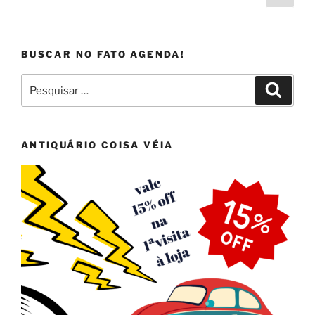
pági
de
posts
BUSCAR NO FATO AGENDA!
Pesquisar
Pesqui
por:
ANTIQUÁRIO COISA VÉIA