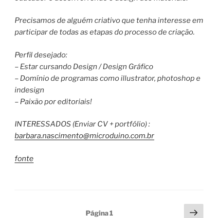
Precisamos de alguém criativo que tenha interesse em
participar de todas as etapas do processo de criação.
Perfil desejado:
– Estar cursando Design / Design Gráfico
– Domínio de programas como illustrator, photoshop e
indesign
– Paixão por editoriais!
INTERESSADOS (Enviar CV + portfólio) :
barbara.nascimento@microdu
ino.com.br
fonte
Paginação
Próx
Página
1