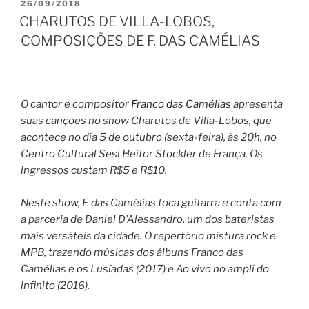
PUBLICADO
26/09/2018
EM
CHARUTOS DE VILLA-LOBOS,
COMPOSIÇÕES DE F. DAS CAMÉLIAS
O cantor e compositor
Franco das Camélias
apresenta
suas canções no show Charutos de Villa-Lobos, que
acontece no dia 5 de outubro (sexta-feira), às 20h, no
Centro Cultural Sesi Heitor Stockler de França. Os
ingressos custam R$5 e R$10.
Neste show, F. das Camélias toca guitarra e conta com
a parceria de Daniel D’Alessandro, um dos bateristas
mais versáteis da cidade. O repertório mistura rock e
MPB, trazendo músicas dos álbuns Franco das
Camélias e os Lusíadas (2017) e Ao vivo no ampli do
infinito (2016).