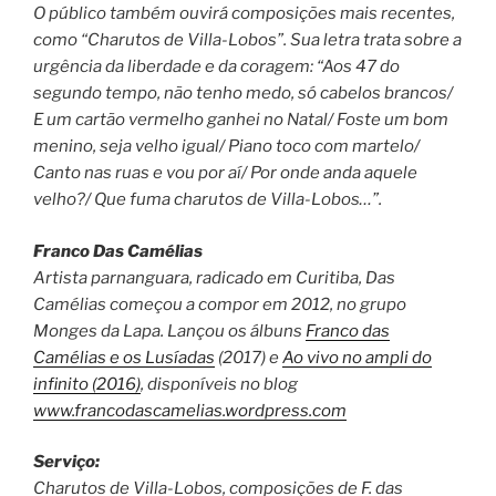
O público também ouvirá composições mais recentes,
como “Charutos de Villa-Lobos”. Sua letra trata sobre a
urgência da liberdade e da coragem: “Aos 47 do
segundo tempo, não tenho medo, só cabelos brancos/
E um cartão vermelho ganhei no Natal/ Foste um bom
menino, seja velho igual/ Piano toco com martelo/
Canto nas ruas e vou por aí/ Por onde anda aquele
velho?/ Que fuma charutos de Villa-Lobos…”.
Franco Das Camélias
Artista parnanguara, radicado em Curitiba, Das
Camélias começou a compor em 2012, no grupo
Monges da Lapa. Lançou os álbuns
Franco das
Camélias e os Lusíadas
(2017) e
Ao vivo no ampli do
infinito (2016)
, disponíveis no blog
www.francodascamelias.wordpress.com
Serviço:
Charutos de Villa-Lobos, composições de F. das