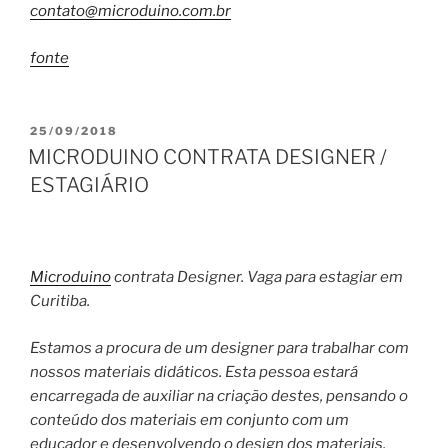
contato@microduino.com.br
fonte
PUBLICADO
25/09/2018
EM
MICRODUINO CONTRATA DESIGNER /
ESTAGIÁRIO
Microduino
contrata Designer. Vaga para estagiar em
Curitiba.
Estamos a procura de um designer para trabalhar com
nossos materiais didáticos. Esta pessoa estará
encarregada de auxiliar na criação destes, pensando o
conteúdo dos materiais em conjunto com um
educador e desenvolvendo o design dos materiais.