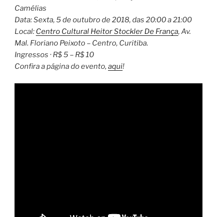
Camélias
Data: Sexta, 5 de outubro de 2018, das 20:00 a 21:00
Local:
Centro Cultural Heitor Stockler De França
,
Av.
Mal. Floriano Peixoto – Centro, Curitiba
.
Ingressos · R$ 5 – R$ 10
Confira a página do evento,
aqui
!