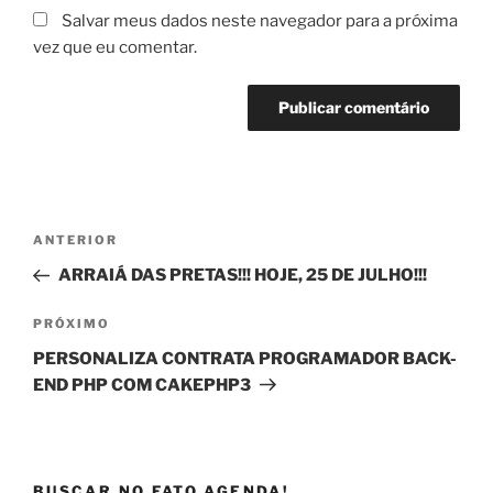
Salvar meus dados neste navegador para a próxima
vez que eu comentar.
Navegação
Post
ANTERIOR
de
anterior
ARRAIÁ DAS PRETAS!!! HOJE, 25 DE JULHO!!!
Post
Próximo
PRÓXIMO
post
PERSONALIZA CONTRATA PROGRAMADOR BACK-
END PHP COM CAKEPHP3
BUSCAR NO FATO AGENDA!