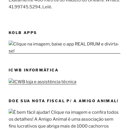
Exatamente 400 metros do viaduto do Orleans. Whats:
41.99745.5294, Lelê.
KOLB APPS
ICWB INFORMÁTICA
DOE SUA NOTA FISCAL P/ A AMIGO ANIMAL!