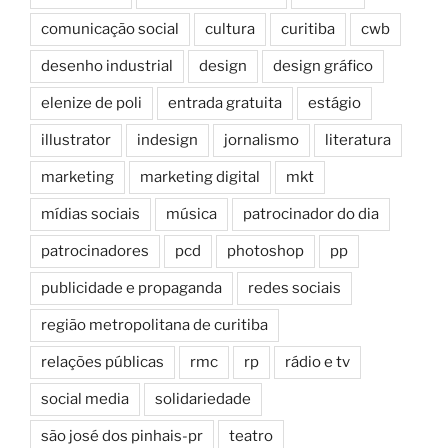
comunicação social
cultura
curitiba
cwb
desenho industrial
design
design gráfico
elenize de poli
entrada gratuita
estágio
illustrator
indesign
jornalismo
literatura
marketing
marketing digital
mkt
mídias sociais
música
patrocinador do dia
patrocinadores
pcd
photoshop
pp
publicidade e propaganda
redes sociais
região metropolitana de curitiba
relações públicas
rmc
rp
rádio e tv
social media
solidariedade
são josé dos pinhais-pr
teatro