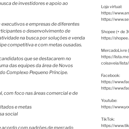
busca de investidores e apoio ao
Loja virtual:
https://www.an
https://www.s
 executivos e empresas de diferentes
rticipantes o desenvolvimento de
Shopee (+ de 3
atividade na busca por soluções e venda
https://shopee
uipe competitiva e com metas ousadas.
MercadoLivre (
https://lista.m
 candidatos que se destacarem no
coisaveia/lista
uma das equipes da área de Novos
s do Complexo Pequeno Príncipe.
Facebook:
https://www.fa
https://www.f
l, com foco nas áreas comercial e de
Youtube:
ltados e metas
https://www.yo
sa social
TikTok:
https://www.ti
de acordo com padrões de mercado