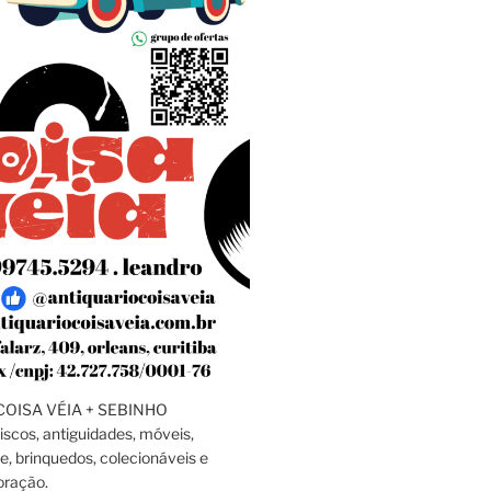
OISA VÉIA + SEBINHO
discos, antiguidades, móveis,
e, brinquedos, colecionáveis e
oração.