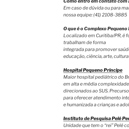
Como entro em contato com a
Em caso de dúvida ou para ma
nossa equipe: (41) 2108-3885
O que é o Complexo Pequeno 
Localizado em Curitiba/PR, é 
trabalham de forma
integrada para promover saú
educação, ciência, arte, cultura
Hospital Pequeno Príncipe
Maior hospital pediátrico do Br
em alta e média complexidad
direcionados ao SUS. Precursor
para oferecer atendimento inte
e humanizada a crianças e adol
Instituto de Pesquisa Pelé P
Unidade que tem o “rei” Pelé 