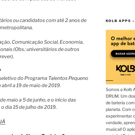
tários ou candidatos com até 2 anos de
KOLB APPS –
 metropolitana.
ração, Comunicação Social, Economia,
nais (Obs.: universitários de outros
ever).
?
 seletivo do Programa Talentos Pequeno
 abril a 19 de maio de 2019.
Somos a Kolb 
DRUM. Um dos 
de maio a 5 de junho, e o início das
de bateria com
o dia 15 de julho de 2019.
planeta. Com 
experimentar c
 JÁ
verdade, apren
musical! O aplic