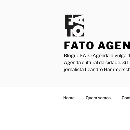
Pular
para
o
conteúdo
FATO AGE
Blogue FATO Agenda divulga: 1
Agenda cultural da cidade. 3) 
jornalista Leandro Hammersch
Home
Quem somos
Con