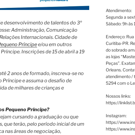
Atendimento:
Segunda a sext
e desenvolvimento de talentos do 3º
Sábado: 9h às 
eresse: Administração, Comunicação
Endereço: Rua P
Relações Internacionais. Cidade de
Curitiba-PR. Re
Pequeno Príncipe
e/ou em outros
do sobrado ama
íncipe. Inscrições de 15 de abril a 19
as lojas “Maste
Peças”. Exata
Orleans. Cont
 até 2 anos de formado, inscreva-se no
atendimento / t
 Príncipe e assuma o desafio de
5294 com o Le
vida de milhares de crianças e
Nossos links:
https://linklist
tos Pequeno Príncipe?
Instagram:
stejam cursando a graduação ou que
https://www.in
 que terão, pelo período inicial de um
https://www.i
ca nas áreas de negociação,