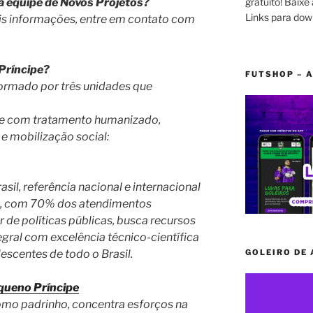
gratuito! Baixe 
 equipe de Novos Projetos?
Links para dow
is informações, entre em contato com
Príncipe?
FUTSHOP – A
formado por três unidades que
de com tratamento humanizado,
 e mobilização social:
asil, referência nacional e internacional
e, com 70% dos atendimentos
 de políticas públicas, busca recursos
gral com excelência técnico-científica
escentes de todo o Brasil.
GOLEIRO DE
equeno Príncipe
como padrinho, concentra esforços na