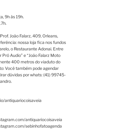
a, 9h às 19h.
17h.
rof. João Falarz, 409, Orleans,
ferência: nossa loja fica nos fundos
relo, o Restaurante Adonai. Entre
r Pró Audio” e “João Falarz Moto
mente 400 metros do viaduto do
ato: Você também pode agendar
irar dúvidas por whats: (41) 99745-
andro.
.bio/antiquariocoisaveia
stagram.com/antiquariocoisaveia
nstagram.com/sebinhofatoagenda