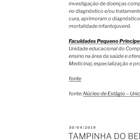
investigação de doenças comp
no diagnóstico e/ou tratamen
cura, aprimoram o diagnóstico
mortalidade infantojuvenil.
Faculdades Pequeno Príncip
Unidade educacional do Compl
ensino na área da saúde e ofer
Medicina), especialização e p
fonte
fonte:
Núcleo de Estágio – Unic
PUBLICADO
30/04/2019
EM
TAMPINHA DO B