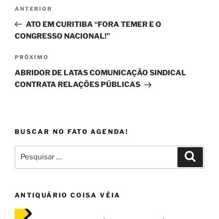
Navegação
Post
ANTERIOR
de
anterior
ATO EM CURITIBA “FORA TEMER E O
Post
CONGRESSO NACIONAL!”
Próximo
PRÓXIMO
post
ABRIDOR DE LATAS COMUNICAÇÃO SINDICAL
CONTRATA RELAÇÕES PÚBLICAS
BUSCAR NO FATO AGENDA!
Pesquisar
Pesqui
por:
ANTIQUÁRIO COISA VÉIA