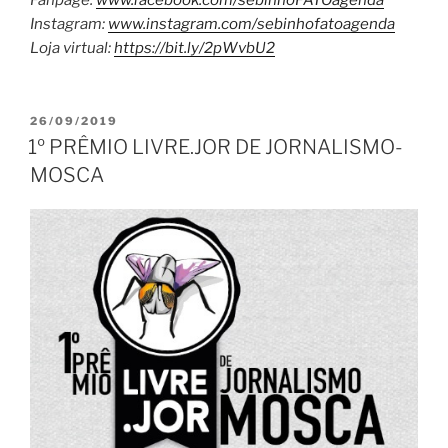
Instagram:
www.instagram.com/
sebinhofatoagenda
Loja virtual:
https://bit.ly/2pWvbU2
PUBLICADO
26/09/2019
EM
1º PRÊMIO LIVRE.JOR DE JORNALISMO-
MOSCA