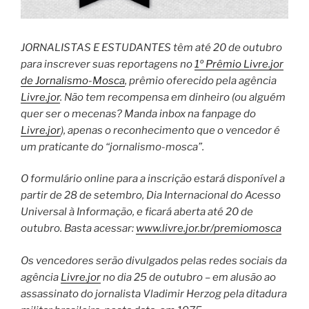
JORNALISTAS E ESTUDANTES têm até 20 de outubro
para inscrever suas reportagens no
1º Prêmio Livre.jor
de Jornalismo-Mosca
, prêmio oferecido pela agência
Livre.jor
. Não tem recompensa em dinheiro (ou alguém
quer ser o mecenas? Manda inbox na fanpage do
Livre.jor​
), apenas o reconhecimento que o vencedor é
um praticante do “jornalismo-mosca”.
O formulário online para a inscrição estará disponível a
partir de 28 de setembro, Dia Internacional do Acesso
Universal à Informação, e ficará aberta até 20 de
outubro. Basta acessar:
www.livre.jor.br/premiomosca
Os vencedores serão divulgados pelas redes sociais da
agência
Livre.jor
no dia 25 de outubro – em alusão ao
assassinato do jornalista Vladimir Herzog pela ditadura