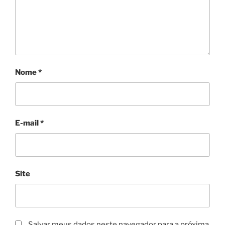
Nome
*
E-mail
*
Site
Salvar meus dados neste navegador para a próxima