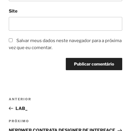
Site
Salvar meus dados neste navegador para a próxima
vez que eu comentar.
Navegação
Post
ANTERIOR
de
anterior
LAB_
Post
Próximo
PRÓXIMO
post
NERDWEB CONTRATA DESIGNER DE INTERFACE