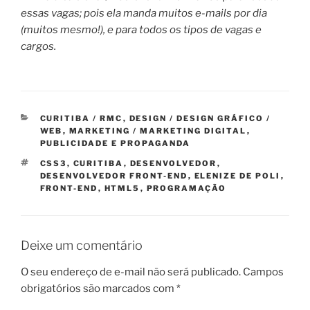
essas vagas; pois ela manda muitos e-mails por dia
(muitos mesmo!), e para todos os tipos de vagas e
cargos.
CATEGORIAS
CURITIBA / RMC
,
DESIGN / DESIGN GRÁFICO /
WEB
,
MARKETING / MARKETING DIGITAL
,
PUBLICIDADE E PROPAGANDA
TAGS
CSS3
,
CURITIBA
,
DESENVOLVEDOR
,
DESENVOLVEDOR FRONT-END
,
ELENIZE DE POLI
,
FRONT-END
,
HTML5
,
PROGRAMAÇÃO
Deixe um comentário
O seu endereço de e-mail não será publicado.
Campos
obrigatórios são marcados com
*