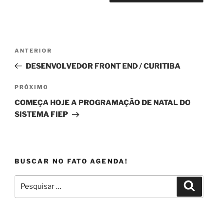
Navegação
Post
ANTERIOR
de
anterior
DESENVOLVEDOR FRONT END / CURITIBA
Post
Próximo
PRÓXIMO
post
COMEÇA HOJE A PROGRAMAÇÃO DE NATAL DO
SISTEMA FIEP
BUSCAR NO FATO AGENDA!
Pesquisar
Pesqui
por: