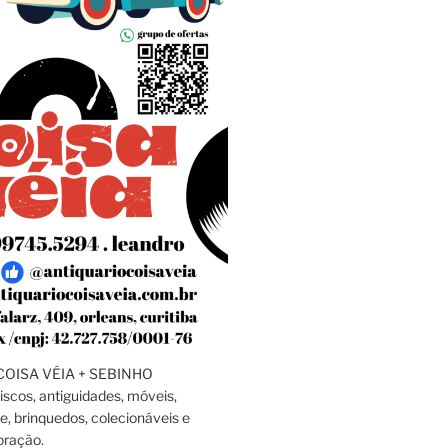
OISA VÉIA + SEBINHO
discos, antiguidades, móveis,
e, brinquedos, colecionáveis e
oração.