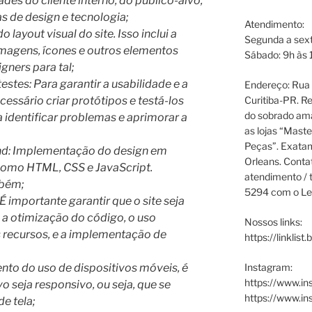
des do cliente interno, do público-alvo,
s de design e tecnologia;
Atendimento:
 layout visual do site. Isso inclui a
Segunda a sext
 imagens, ícones e outros elementos
Sábado: 9h às 
igners para tal;
stes: Para garantir a usabilidade e a
Endereço: Rua P
Curitiba-PR. Re
cessário criar protótipos e testá-los
do sobrado ama
a identificar problemas e aprimorar a
as lojas “Maste
Peças”. Exata
nd: Implementação do design em
Orleans. Cont
 como HTML, CSS e JavaScript.
atendimento / t
mbém;
5294 com o Le
importante garantir que o site seja
e a otimização do código, o uso
Nossos links:
 recursos, e a implementação de
https://linklist
Instagram:
to do uso de dispositivos móveis, é
https://www.in
vo seja responsivo, ou seja, que se
https://www.i
e tela;