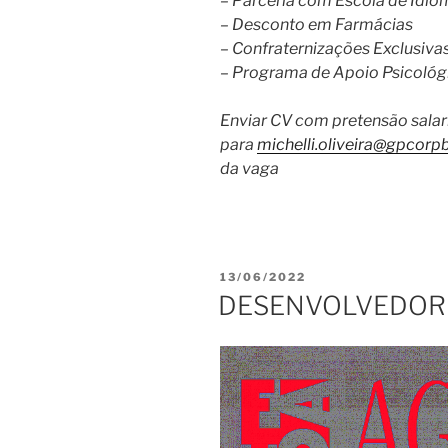
– Parceria com Escola de Idio
– Desconto em Farmácias
– Confraternizações Exclusiva
– Programa de Apoio Psicológ
Enviar CV com pretensão salar
para
michelli.oliveira@gpcorp
da vaga
PUBLICADO
13/06/2022
EM
DESENVOLVEDOR 