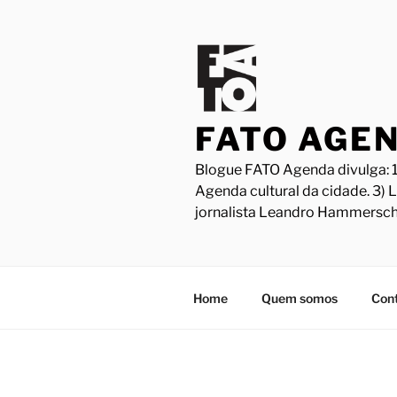
Pular
para
o
conteúdo
FATO AGE
Blogue FATO Agenda divulga: 1
Agenda cultural da cidade. 3) 
jornalista Leandro Hammersch
Home
Quem somos
Con