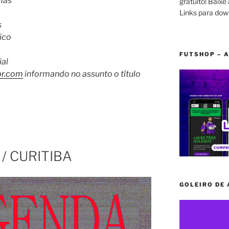
mas
gratuito! Baixe 
Links para dow
s
ico
FUTSHOP – A
ial
br.com
informando no assunto o título
/ CURITIBA
GOLEIRO DE