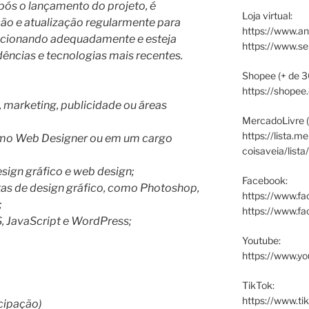
pós o lançamento do projeto, é
Loja virtual:
ção e atualização regularmente para
https://www.an
funcionando adequadamente e esteja
https://www.s
ências e tecnologias mais recentes.
Shopee (+ de 3
https://shopee
marketing, publicidade ou áreas
MercadoLivre (
https://lista.m
mo Web Designer ou em um cargo
coisaveia/lista
sign gráfico e web design;
Facebook:
as de design gráfico, como Photoshop,
https://www.fa
;
https://www.f
 JavaScript e WordPress;
Youtube:
https://www.yo
TikTok:
https://www.ti
cipação)