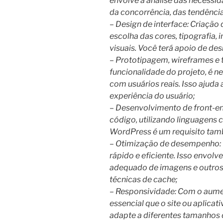
envolve a análise das necessida
da concorrência, das tendência
– Design de interface: Criação do
escolha das cores, tipografia,
visuais. Você terá apoio de des
– Prototipagem, wireframes e te
funcionalidade do projeto, é ne
com usuários reais. Isso ajuda 
experiência do usuário;
– Desenvolvimento de front-e
código, utilizando linguagens
WordPress é um requisito ta
– Otimização de desempenho: É 
rápido e eficiente. Isso envolv
adequado de imagens e outros
técnicas de cache;
– Responsividade: Com o aumen
essencial que o site ou aplicati
adapte a diferentes tamanhos d