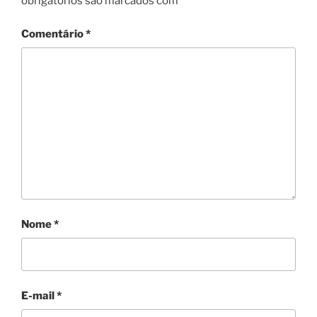
obrigatórios são marcados com
*
Comentário
*
Nome
*
E-mail
*