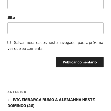
Site
Salvar meus dados neste navegador para a próxima
vez que eu comentar.
Navegação
Post
ANTERIOR
de
anterior
BTG EMBARCA RUMO À ALEMANHA NESTE
Post
DOMINGO (26)