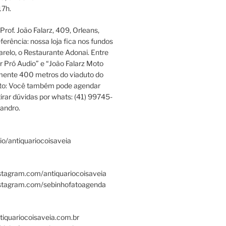
17h.
rof. João Falarz, 409, Orleans,
ferência: nossa loja fica nos fundos
relo, o Restaurante Adonai. Entre
r Pró Audio” e “João Falarz Moto
mente 400 metros do viaduto do
ato: Você também pode agendar
irar dúvidas por whats: (41) 99745-
andro.
.bio/antiquariocoisaveia
stagram.com/antiquariocoisaveia
nstagram.com/sebinhofatoagenda
tiquariocoisaveia.com.br