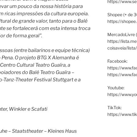
https://www.s
evar um pouco da nossa história para
om ricas impressões da cultura europeia.
Shopee (+ de 3
ural de grande valor, tanto para o Balé
https://shopee
nte se fortalecerá com esta intensa troca
MercadoLivre (
or de forma geral”.
https://lista.m
coisaveia/lista
oas (entre bailarinos e equipe técnica)
 Pena. O projeto BTG X Alemanha é
Facebook:
Centro Cultural Teatro Guaíra, a
https://www.fa
oiadores do Balé Teatro Guaíra –
https://www.f
-Tanz-Theater Festival Stuttgart e a
Youtube:
https://www.yo
TikTok:
er, Winkler e Scafati
https://www.ti
ruhe – Staatstheater – Kleines Haus