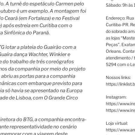
ado. A turnê do espetáculo Carmen pelo
Sábado: 9h às 
 outubro é um exemplo. A montagem foi
 Ceará (em Fortaleza) e no Festival
Endereço: Rua P
Curitiba-PR. Re
) após estreia em Curitiba com o
do sobrado ama
 Sinfônica do Paraná.
as lojas “Maste
Peças”. Exata
G lotar a plateia do Guairão com a
Orleans. Cont
Guaíra dança Wachter, Winkler e
atendimento / t
e do trabalho de três coreógrafos
5294 com o Le
rinos da companhia por meio do projeto
briu as portas para a companhia
Nossos links:
rmânicas com embarque previsto para
https://linklist
a só havia se apresentado na Europa
Instagram:
dade de Lisboa, com O Grande Circo
https://www.in
https://www.i
diretora do BTG, a companhia encontra-
Loja virtual:
te representatividade no cenário
https://www.an
 comemorar com a viagem deste