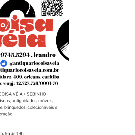
OISA VÉIA + SEBINHO
discos, antiguidades, móveis,
e, brinquedos, colecionáveis e
oração.
a, 9h às 19h.