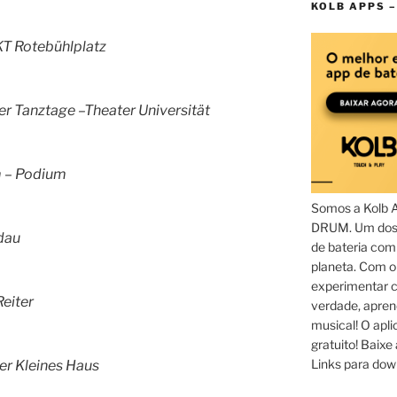
KOLB APPS –
KT Rotebühlplatz
er Tanztage –Theater Universität
m – Podium
Somos a Kolb 
DRUM. Um dos 
ndau
de bateria com
planeta. Com 
experimentar c
Reiter
verdade, apren
musical! O aplic
gratuito! Baixe 
Links para dow
ter Kleines Haus