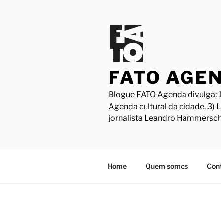
Pular
para
o
conteúdo
FATO AGE
Blogue FATO Agenda divulga: 1
Agenda cultural da cidade. 3) 
jornalista Leandro Hammersch
Home
Quem somos
Con