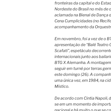
fronteiras da capital e do Est
Nordeste do Brasil no mês de
aclamada na Bienal de Dança do
Cena Cumplicidades (no Recife
acompanhamento da Orquestra
Em novembro, foi a vez de o BT
apresentação de “Balé Teatro 
Scafati”, espetáculo decorrent
internacionais junto aos baila
BTG X Alemanha. A montagem a
seguir em turnê por terras ge
este domingo (26). A companhi
uma única vez, em 1984, na ci
Místico.
De acordo com Cintia Napoli, 
se em um momento de importan
nacional e há muito o que se