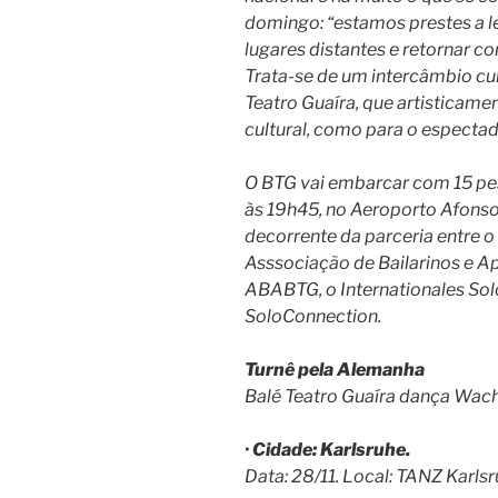
domingo: “estamos prestes a l
lugares distantes e retornar c
Trata-se de um intercâmbio cult
Teatro Guaíra, que artisticame
cultural, como para o espectad
O BTG vai embarcar com 15 pess
às 19h45, no Aeroporto Afonso
decorrente da parceria entre o 
Asssociação de Bailarinos e Ap
ABABTG, o Internationales Solo
SoloConnection.
Turnê pela Alemanha
Balé Teatro Guaíra dança Wacht
· Cidade: Karlsruhe.
Data: 28/11. Local: TANZ Karls