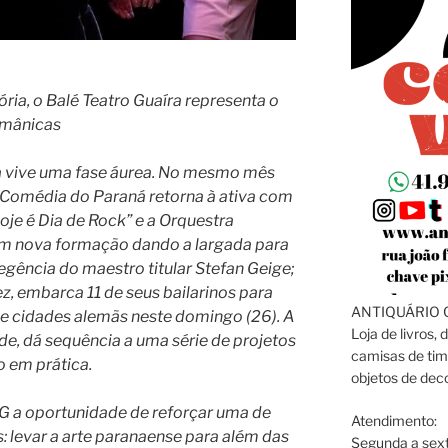
ória, o Balé Teatro Guaíra representa o
rmânicas
ra vive uma fase áurea. No mesmo mês
e Comédia do Paraná retorna à ativa com
oje é Dia de Rock” e a Orquestra
om nova formação dando a largada para
egência do maestro titular Stefan Geige;
ez, embarca 11 de seus bailarinos para
ANTIQUÁRIO C
ve cidades alemãs neste domingo (26). A
Loja de livros, 
de, dá sequência a uma série de projetos
camisas de tim
 em prática.
objetos de dec
G a oportunidade de reforçar uma de
Atendimento:
: levar a arte paranaense para além das
Segunda a sext