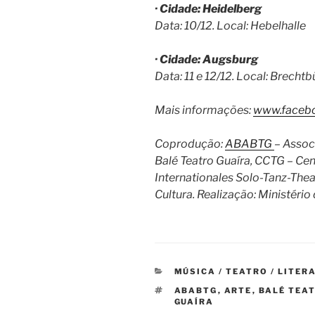
· Cidade: Heidelberg
Data: 10/12. Local: Hebelhalle
· Cidade: Augsburg
Data: 11 e 12/12. Local: Brecht
Mais informações:
www.facebo
Coprodução:
ABABTG
– Assoc
Balé Teatro Guaíra, CCTG – Cent
Internationales Solo-Tanz-Thea
Cultura. Realização: Ministério
CATEGORIAS
MÚSICA / TEATRO / LITER
TAGS
ABABTG
,
ARTE
,
BALÉ TEA
GUAÍRA