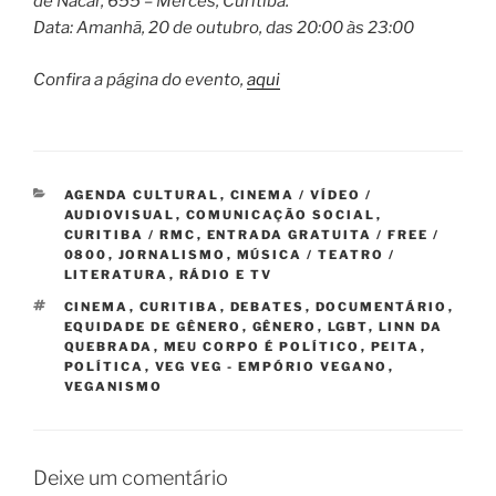
de Nácar, 655 – Mercês, Curitiba.
Data: Amanhã, 20 de outubro, das 20:00 às 23:00
Confira a página do evento,
aqui
CATEGORIAS
AGENDA CULTURAL
,
CINEMA / VÍDEO /
AUDIOVISUAL
,
COMUNICAÇÃO SOCIAL
,
CURITIBA / RMC
,
ENTRADA GRATUITA / FREE /
0800
,
JORNALISMO
,
MÚSICA / TEATRO /
LITERATURA
,
RÁDIO E TV
TAGS
CINEMA
,
CURITIBA
,
DEBATES
,
DOCUMENTÁRIO
,
EQUIDADE DE GÊNERO
,
GÊNERO
,
LGBT
,
LINN DA
QUEBRADA
,
MEU CORPO É POLÍTICO
,
PEITA
,
POLÍTICA
,
VEG VEG - EMPÓRIO VEGANO
,
VEGANISMO
Deixe um comentário