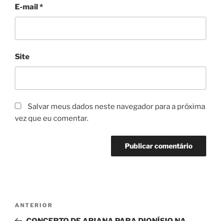
E-mail
*
Site
Salvar meus dados neste navegador para a próxima
vez que eu comentar.
Navegação
Post
ANTERIOR
de
anterior
CONCERTO DE ARIANA PARA DIONÍSIO NA