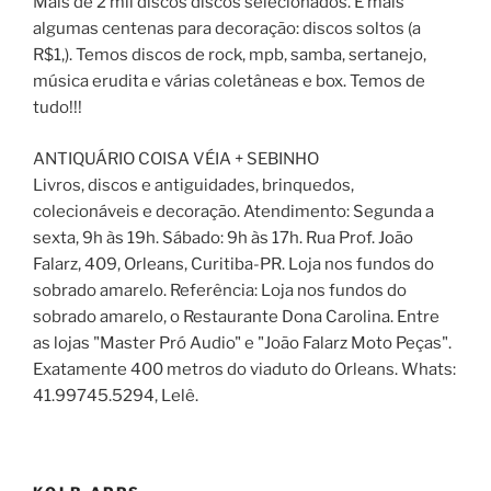
Mais de 2 mil discos discos selecionados. E mais
algumas centenas para decoração: discos soltos (a
R$1,). Temos discos de rock, mpb, samba, sertanejo,
música erudita e várias coletâneas e box. Temos de
tudo!!!
ANTIQUÁRIO COISA VÉIA + SEBINHO
Livros, discos e antiguidades, brinquedos,
colecionáveis e decoração. Atendimento: Segunda a
sexta, 9h às 19h. Sábado: 9h às 17h. Rua Prof. João
Falarz, 409, Orleans, Curitiba-PR. Loja nos fundos do
sobrado amarelo. Referência: Loja nos fundos do
sobrado amarelo, o Restaurante Dona Carolina. Entre
as lojas "Master Pró Audio" e "João Falarz Moto Peças".
Exatamente 400 metros do viaduto do Orleans. Whats:
41.99745.5294, Lelê.