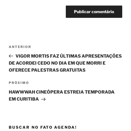
Navegação
Post
ANTERIOR
de
anterior
VIGOR MORTIS FAZ ÚLTIMAS APRESENTAÇÕES
Post
DE ACORDEI CEDO NO DIA EM QUE MORRI E
OFERECE PALESTRAS GRATUITAS
Próximo
PRÓXIMO
post
HAWWWAH CINEÓPERA ESTREIA TEMPORADA
EM CURITIBA
BUSCAR NO FATO AGENDA!