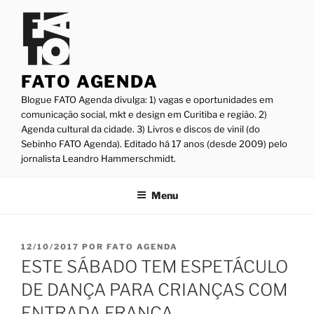
Pular
para
o
conteúdo
FATO AGENDA
Blogue FATO Agenda divulga: 1) vagas e oportunidades em
comunicação social, mkt e design em Curitiba e região. 2)
Agenda cultural da cidade. 3) Livros e discos de vinil (do
Sebinho FATO Agenda). Editado há 17 anos (desde 2009) pelo
jornalista Leandro Hammerschmidt.
Menu
PUBLICADO
12/10/2017
POR
FATO AGENDA
EM
ESTE SÁBADO TEM ESPETÁCULO
DE DANÇA PARA CRIANÇAS COM
ENTRADA FRANCA