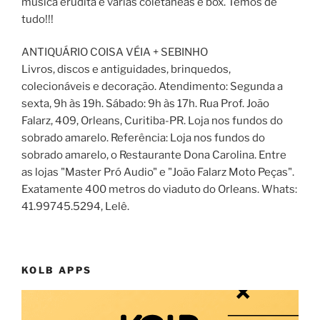
música erudita e várias coletâneas e box. Temos de
tudo!!!
ANTIQUÁRIO COISA VÉIA + SEBINHO
Livros, discos e antiguidades, brinquedos,
colecionáveis e decoração. Atendimento: Segunda a
sexta, 9h às 19h. Sábado: 9h às 17h. Rua Prof. João
Falarz, 409, Orleans, Curitiba-PR. Loja nos fundos do
sobrado amarelo. Referência: Loja nos fundos do
sobrado amarelo, o Restaurante Dona Carolina. Entre
as lojas "Master Pró Audio" e "João Falarz Moto Peças".
Exatamente 400 metros do viaduto do Orleans. Whats:
41.99745.5294, Lelê.
KOLB APPS