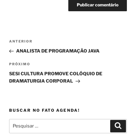
Navegação
Post
ANTERIOR
de
anterior
ANALISTA DE PROGRAMAÇÃO JAVA
Post
Próximo
PRÓXIMO
post
SESI CULTURA PROMOVE COLÓQUIO DE
DRAMATURGIA CORPORAL
BUSCAR NO FATO AGENDA!
Pesquisar
Pesqui
por: