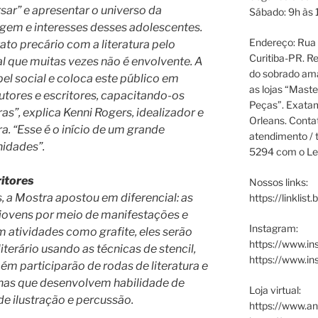
sar” e apresentar o universo da
Sábado: 9h às 
agem e interesses desses adolescentes.
Endereço: Rua P
to precário com a literatura pelo
Curitiba-PR. Re
l que muitas vezes não é envolvente. A
do sobrado ama
pel social e coloca este público em
as lojas “Maste
utores e escritores, capacitando-os
Peças”. Exata
as”, explica Kenni Rogers, idealizador e
Orleans. Cont
. “Esse é o início de um grande
atendimento / t
nidades”.
5294 com o Le
ritores
Nossos links:
s, a Mostra apostou em diferencial: as
https://linklist
jovens por meio de manifestações e
Instagram:
Em atividades como grafite, eles serão
https://www.in
iterário usando as técnicas de stencil,
https://www.i
 participarão de rodas de literatura e
icinas que desenvolvem habilidade de
Loja virtual:
 de ilustração e percussão.
https://www.an