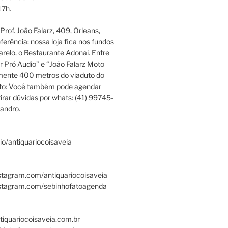
17h.
rof. João Falarz, 409, Orleans,
ferência: nossa loja fica nos fundos
relo, o Restaurante Adonai. Entre
r Pró Audio” e “João Falarz Moto
mente 400 metros do viaduto do
ato: Você também pode agendar
irar dúvidas por whats: (41) 99745-
andro.
.bio/antiquariocoisaveia
stagram.com/antiquariocoisaveia
nstagram.com/sebinhofatoagenda
tiquariocoisaveia.com.br