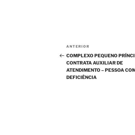
Navegação
Post
ANTERIOR
de
anterior
COMPLEXO PEQUENO PRÍNC
CONTRATA AUXILIAR DE
Post
ATENDIMENTO – PESSOA CO
DEFICIÊNCIA