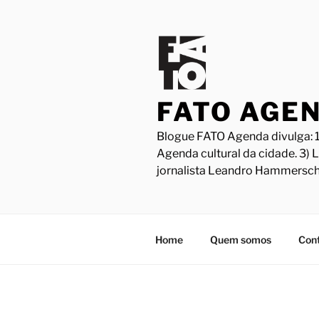
Pular
para
o
conteúdo
FATO AGE
Blogue FATO Agenda divulga: 1
Agenda cultural da cidade. 3) 
jornalista Leandro Hammersch
Home
Quem somos
Con