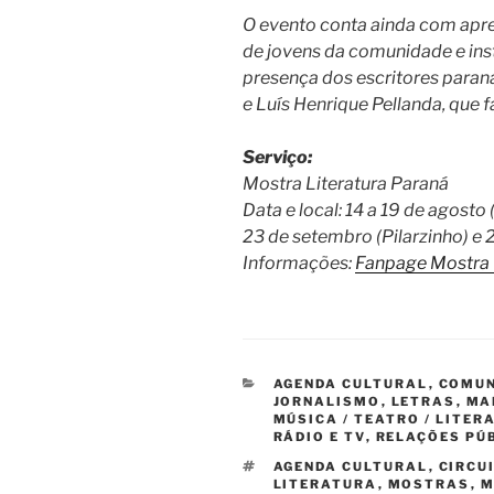
O evento conta ainda com apre
de jovens da comunidade e in
presença dos escritores paran
e Luís Henrique Pellanda, que
Serviço:
Mostra Literatura Paraná
Data e local: 14 a 19 de agosto 
23 de setembro (Pilarzinho) e 
Informações:
Fanpage Mostra 
CATEGORIAS
AGENDA CULTURAL
,
COMUN
JORNALISMO
,
LETRAS
,
MA
MÚSICA / TEATRO / LITER
RÁDIO E TV
,
RELAÇÕES PÚ
TAGS
AGENDA CULTURAL
,
CIRCU
LITERATURA
,
MOSTRAS
,
M