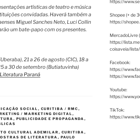
https://www.s
sentações artísticas de teatro e música
stituições convidadas. Haverá também a
Shopee (+ de 3
aenses Miguel Sanches Neto, Luci Collin
https://shopee
 farão um bate-papo com os presentes.
MercadoLivre (
https://lista.m
coisaveia/lista
(Uberaba), 21 a 26 de agosto (CIC), 18 a
Facebook:
25 a 30 de setembro (Butiatuvinha)
https://www.fa
Literatura Paraná
https://www.f
Youtube:
https://www.yo
ICAÇÃO SOCIAL
,
CURITIBA / RMC
,
TikTok:
RKETING / MARKETING DIGITAL
,
https://www.ti
ATURA
,
PUBLICIDADE E PROPAGANDA
,
BLICAS
ITO CULTURAL ADEMILAR
,
CURITIBA
,
OSTRAS DE LITERATURA
,
PAULO