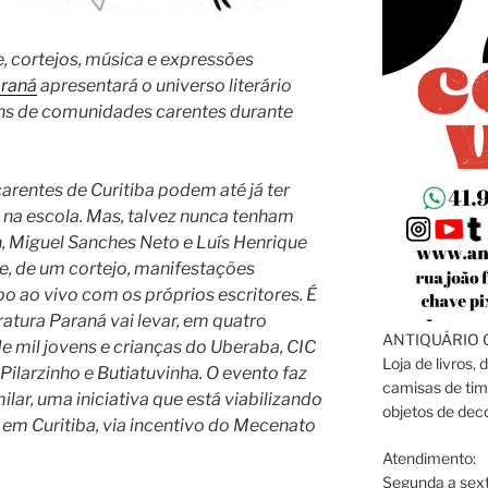
e, cortejos, música e expressões
araná
apresentará o universo literário
ens de comunidades carentes durante
rentes de Curitiba podem até já ter
 na escola. Mas, talvez nunca tenham
n, Miguel Sanches Neto e Luís Henrique
e, de um cortejo, manifestações
po ao vivo com os próprios escritores. É
atura Paraná vai levar, em quatro
ANTIQUÁRIO C
de mil jovens e crianças do Uberaba, CIC
Loja de livros, 
 Pilarzinho e Butiatuvinha. O evento faz
camisas de tim
ilar, uma iniciativa que está viabilizando
objetos de dec
s em Curitiba, via incentivo do Mecenato
Atendimento:
Segunda a sext