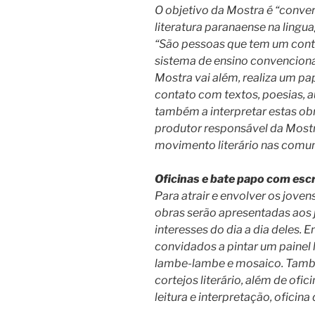
O objetivo da Mostra é “conver
literatura paranaense na lingu
“São pessoas que tem um conta
sistema de ensino convenciona
Mostra vai além, realiza um pa
contato com textos, poesias, a
também a interpretar estas obr
produtor responsável da Mostra
movimento literário nas comu
Oficinas e bate papo com esc
Para atrair e envolver os joven
obras serão apresentadas aos 
interesses do dia a dia deles. 
convidados a pintar um painel l
lambe-lambe e mosaico. Também
cortejos literário, além de of
leitura e interpretação, oficina