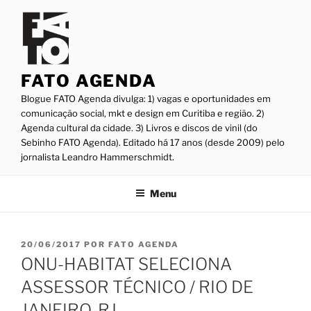
Pular
para
o
conteúdo
FATO AGENDA
Blogue FATO Agenda divulga: 1) vagas e oportunidades em
comunicação social, mkt e design em Curitiba e região. 2)
Agenda cultural da cidade. 3) Livros e discos de vinil (do
Sebinho FATO Agenda). Editado há 17 anos (desde 2009) pelo
jornalista Leandro Hammerschmidt.
Menu
PUBLICADO
20/06/2017
POR
FATO AGENDA
EM
ONU-HABITAT SELECIONA
ASSESSOR TÉCNICO / RIO DE
JANEIRO-RJ