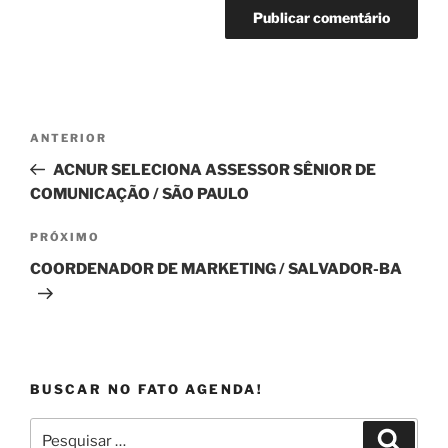
Navegação
Post
ANTERIOR
de
anterior
ACNUR SELECIONA ASSESSOR SÊNIOR DE
Post
COMUNICAÇÃO / SÃO PAULO
Próximo
PRÓXIMO
post
COORDENADOR DE MARKETING / SALVADOR-BA
BUSCAR NO FATO AGENDA!
Pesquisar
Pesqui