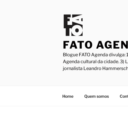
Pular
para
o
conteúdo
FATO AGE
Blogue FATO Agenda divulga: 1
Agenda cultural da cidade. 3) 
jornalista Leandro Hammersch
Home
Quem somos
Con