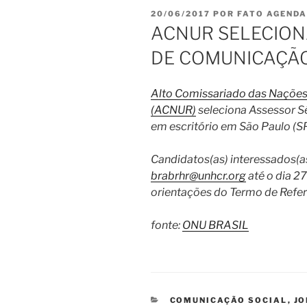
PUBLICADO
20/06/2017
POR
FATO AGENDA
EM
ACNUR SELECION
DE COMUNICAÇÃO
Alto Comissariado das Nações 
(ACNUR)
seleciona Assessor S
em escritório em São Paulo (SP
Candidatos(as) interessados(a
brabrhr@unhcr.org
até o dia 2
orientações do Termo de Refe
fonte:
ONU BRASIL
CATEGORIAS
COMUNICAÇÃO SOCIAL
,
J