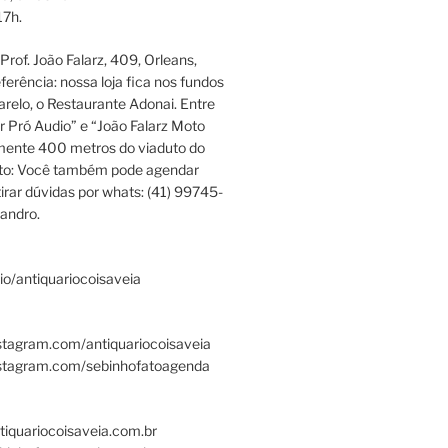
17h.
rof. João Falarz, 409, Orleans,
ferência: nossa loja fica nos fundos
relo, o Restaurante Adonai. Entre
r Pró Audio” e “João Falarz Moto
mente 400 metros do viaduto do
ato: Você também pode agendar
irar dúvidas por whats: (41) 99745-
andro.
.bio/antiquariocoisaveia
stagram.com/antiquariocoisaveia
nstagram.com/sebinhofatoagenda
tiquariocoisaveia.com.br