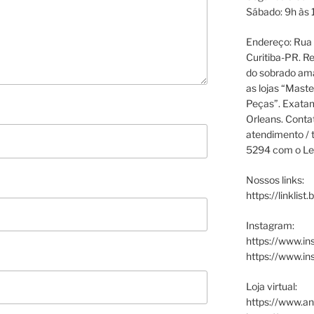
Sábado: 9h às 
Endereço: Rua P
Curitiba-PR. Re
do sobrado ama
as lojas “Maste
Peças”. Exata
Orleans. Cont
atendimento / t
5294 com o Le
Nossos links:
https://linklist
Instagram:
https://www.in
https://www.i
Loja virtual:
https://www.an