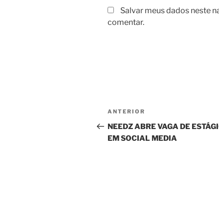
Salvar meus dados neste n
comentar.
Navegação
Post
ANTERIOR
de
anterior
NEEDZ ABRE VAGA DE ESTÁG
EM SOCIAL MEDIA
Post