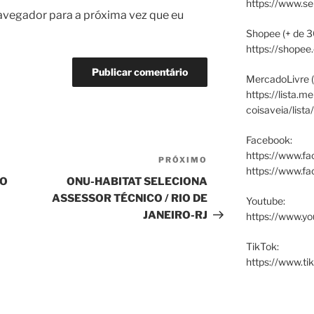
https://www.s
avegador para a próxima vez que eu
Shopee (+ de 3
https://shopee
MercadoLivre (
https://lista.m
coisaveia/lista
Facebook:
https://www.fa
PRÓXIMO
Próximo
https://www.f
post
IO
ONU-HABITAT SELECIONA
ASSESSOR TÉCNICO / RIO DE
Youtube:
JANEIRO-RJ
https://www.yo
TikTok:
https://www.ti