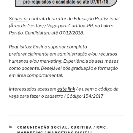
Senac-pr
contrata Instrutor de Educação Profissional
(Área de Gestão) / Vaga para Curitiba-PR, no bairro
Portão. Candidatura até 07/12/2018.
Requisitos: Ensino superior completo
preferencialmente em administração e/ou recursos
humanos e/ou marketing. Experiência de seis meses
como docente. Desejável pós graduação e formação
em área comportamental.
Interessados acessem
este link
/ e usem o código da
vaga para fazer o cadastro / Código: 154/2017
CATEGORIAS
COMUNICAÇÃO SOCIAL
,
CURITIBA / RMC
,
MARKETING / MARKETING DIGITAL
,