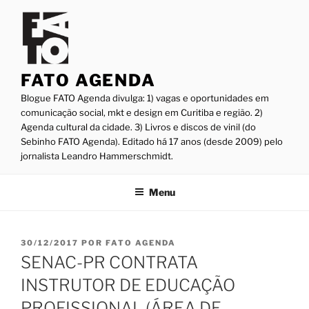
Pular
para
o
conteúdo
FATO AGENDA
Blogue FATO Agenda divulga: 1) vagas e oportunidades em
comunicação social, mkt e design em Curitiba e região. 2)
Agenda cultural da cidade. 3) Livros e discos de vinil (do
Sebinho FATO Agenda). Editado há 17 anos (desde 2009) pelo
jornalista Leandro Hammerschmidt.
Menu
PUBLICADO
30/12/2017
POR
FATO AGENDA
EM
SENAC-PR CONTRATA
INSTRUTOR DE EDUCAÇÃO
PROFISSIONAL (ÁREA DE