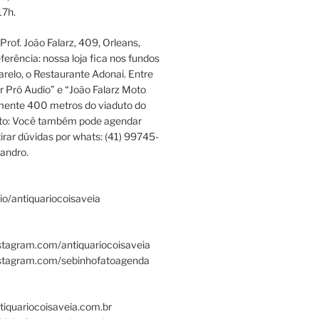
17h.
rof. João Falarz, 409, Orleans,
ferência: nossa loja fica nos fundos
relo, o Restaurante Adonai. Entre
r Pró Audio” e “João Falarz Moto
mente 400 metros do viaduto do
ato: Você também pode agendar
irar dúvidas por whats: (41) 99745-
andro.
.bio/antiquariocoisaveia
stagram.com/antiquariocoisaveia
nstagram.com/sebinhofatoagenda
tiquariocoisaveia.com.br