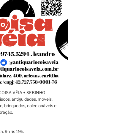
OISA VÉIA + SEBINHO
discos, antiguidades, móveis,
e, brinquedos, colecionáveis e
oração.
a, 9h às 19h.