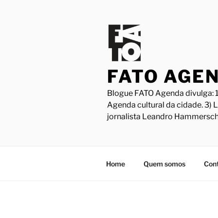
Pular
para
o
conteúdo
FATO AGE
Blogue FATO Agenda divulga: 1
Agenda cultural da cidade. 3) 
jornalista Leandro Hammersch
Home
Quem somos
Con