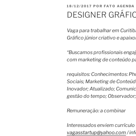
PUBLICADO
18/12/2017
POR
FATO AGENDA
EM
DESIGNER GRÁFIC
Vaga para trabalhar em Curitib
Gráfico júnior criativo e apaix
“Buscamos profissionais engaj
com marketing de conteúdo par
requisitos: Conhecimentos: Pho
Sociais; Marketing de Conteúdo
Inovador; Atualizado; Comunic
gestão do tempo;
Observador; 
Remuneração: a combinar
Interessados enviem currículo 
vagasstartup@yahoo.com
/ in