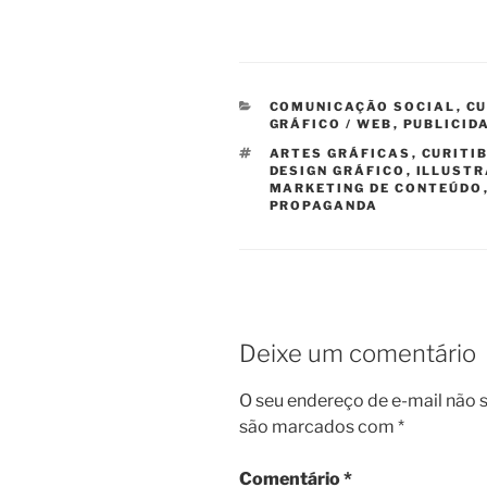
CATEGORIAS
COMUNICAÇÃO SOCIAL
,
CU
GRÁFICO / WEB
,
PUBLICID
TAGS
ARTES GRÁFICAS
,
CURITI
DESIGN GRÁFICO
,
ILLUST
MARKETING DE CONTEÚDO
PROPAGANDA
Deixe um comentário
O seu endereço de e-mail não s
são marcados com
*
Comentário
*