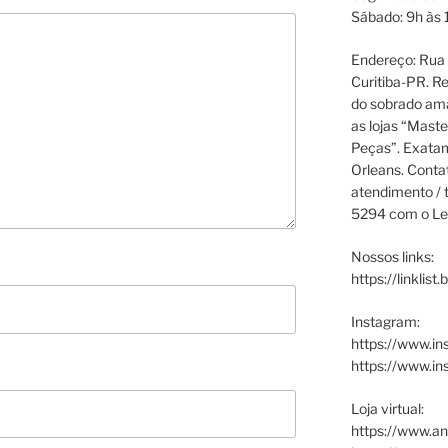
Sábado: 9h às 
Endereço: Rua P
Curitiba-PR. Re
do sobrado ama
as lojas “Maste
Peças”. Exata
Orleans. Cont
atendimento / t
5294 com o Le
Nossos links:
https://linklist
Instagram:
https://www.in
https://www.i
Loja virtual:
https://www.an