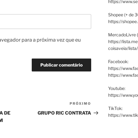
https://www.s
Shopee (+ de 3
https://shopee
MercadoLivre (
avegador para a próxima vez que eu
https://lista.m
coisaveia/lista
Facebook:
https://www.fa
https://www.f
Youtube:
https://www.yo
PRÓXIMO
Próximo
TikTok:
post
RA DE
GRUPO RIC CONTRATA
https://www.ti
M