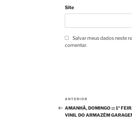
Site
Salvar meus dados neste n
comentar.
Navegação
Post
ANTERIOR
de
anterior
AMANHÃ, DOMINGO ::: 1ª FEI
VINIL DO ARMAZÉM GARAGE
Post