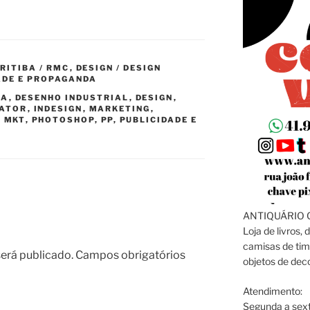
RITIBA / RMC
,
DESIGN / DESIGN
ADE E PROPAGANDA
BA
,
DESENHO INDUSTRIAL
,
DESIGN
,
RATOR
,
INDESIGN
,
MARKETING
,
,
MKT
,
PHOTOSHOP
,
PP
,
PUBLICIDADE E
ANTIQUÁRIO C
Loja de livros, 
camisas de tim
erá publicado.
Campos obrigatórios
objetos de dec
Atendimento:
Segunda a sext