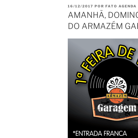
PUBLICADO
16/12/2017
POR
FATO AGENDA
EM
AMANHÃ, DOMINGO 
DO ARMAZÉM G