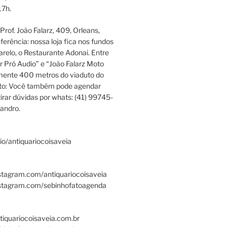
17h.
rof. João Falarz, 409, Orleans,
ferência: nossa loja fica nos fundos
relo, o Restaurante Adonai. Entre
r Pró Audio” e “João Falarz Moto
mente 400 metros do viaduto do
ato: Você também pode agendar
irar dúvidas por whats: (41) 99745-
andro.
.bio/antiquariocoisaveia
stagram.com/antiquariocoisaveia
nstagram.com/sebinhofatoagenda
tiquariocoisaveia.com.br