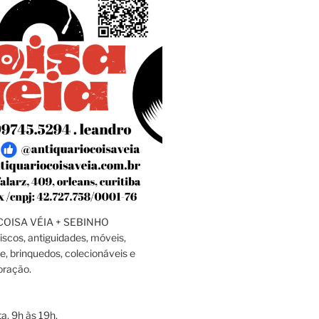
OISA VÉIA + SEBINHO
discos, antiguidades, móveis,
e, brinquedos, colecionáveis e
oração.
a, 9h às 19h.