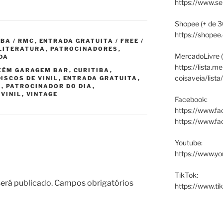
https://www.s
Shopee (+ de 3
https://shopee
IBA / RMC
,
ENTRADA GRATUITA / FREE /
 LITERATURA
,
PATROCINADORES
,
MercadoLivre (
DA
https://lista.m
ÉM GARAGEM BAR
,
CURITIBA
,
coisaveia/lista
DISCOS DE VINIL
,
ENTRADA GRATUITA
,
A
,
PATROCINADOR DO DIA
,
 VINIL
,
VINTAGE
Facebook:
https://www.fa
https://www.f
Youtube:
https://www.yo
TikTok:
erá publicado.
Campos obrigatórios
https://www.ti