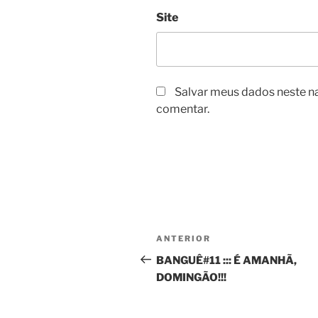
Site
Salvar meus dados neste n
comentar.
Navegação
Post
ANTERIOR
de
anterior
BANGUÊ#11 ::: É AMANHÃ,
DOMINGÃO!!!
Post