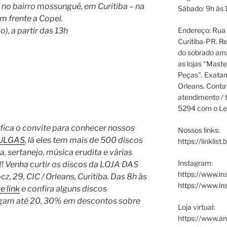
, no bairro mossunguê, em Curitiba – na
Sábado: 9h às 
m frente a Copel.
, a partir das 13h
Endereço: Rua P
Curitiba-PR. Re
do sobrado ama
as lojas “Maste
Peças”. Exata
Orleans. Cont
atendimento / t
5294 com o Le
l fica o convite para conhecer nossos
Nossos links:
PULGAS
, lá eles tem mais de 500 discos
https://linklist
, sertanejo, música erudita e várias
Instagram:
!! Venha curtir os discos da LOJA DAS
https://www.in
, 29, CIC / Orleans, Curitiba. Das 8h às
https://www.i
e link
e confira alguns discos
hegam até 20, 30% em descontos sobre
Loja virtual:
https://www.an