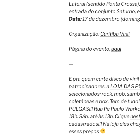
Lateral (sentido Ponta Grossa)
entrada do conjunto Saturno, e
Data:
17 de dezembro (domingo)
Organização:
Curitiba Vinil
Página do evento,
aqui
—
E pra quem curte disco de vini
patrocinadores, a
LOJA DAS 
selecionados: rock, mpb, samba
coletâneas e box. Tem de tudo!
PULGAS!!! Rua Pe Paulo Warkocz
18h. Sáb. até às 13h. Clique
nest
cadastrados!!! Na loja eles c
esses preços