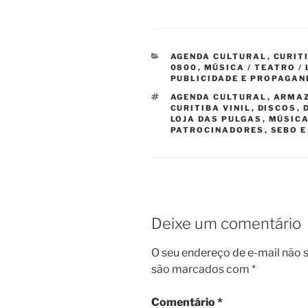
CATEGORIAS
AGENDA CULTURAL
,
CURIT
0800
,
MÚSICA / TEATRO /
PUBLICIDADE E PROPAGAN
TAGS
AGENDA CULTURAL
,
ARMAZ
CURITIBA VINIL
,
DISCOS
,
LOJA DAS PULGAS
,
MÚSIC
PATROCINADORES
,
SEBO E
Deixe um comentário
O seu endereço de e-mail não s
são marcados com
*
Comentário
*