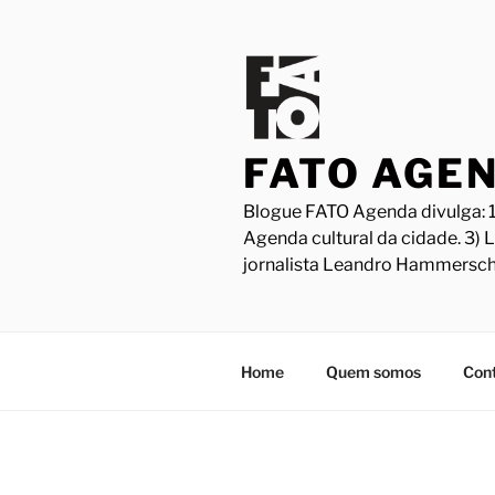
Pular
para
o
conteúdo
FATO AGE
Blogue FATO Agenda divulga: 1
Agenda cultural da cidade. 3) 
jornalista Leandro Hammersch
Home
Quem somos
Con