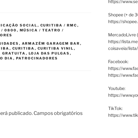
https://www.s
Shopee (+ de 3
https://shopee
ICAÇÃO SOCIAL
,
CURITIBA / RMC
,
 / 0800
,
MÚSICA / TEATRO /
MercadoLivre (
DORES
https://lista.m
UIDADES
,
ARMAZÉM GARAGEM BAR
,
coisaveia/lista
TIBA
,
CURITIBA
,
CURITIBA VINIL
,
 GRATUITA
,
LOJA DAS PULGAS
,
O DIA
,
PATROCINADORES
Facebook:
https://www.fa
https://www.f
Youtube:
https://www.yo
TikTok:
erá publicado.
Campos obrigatórios
https://www.ti