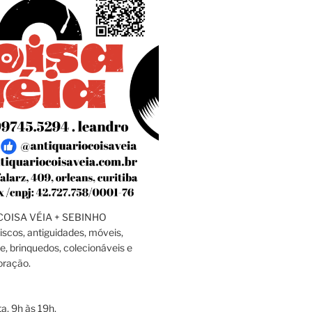
OISA VÉIA + SEBINHO
discos, antiguidades, móveis,
e, brinquedos, colecionáveis e
oração.
a, 9h às 19h.