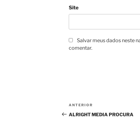
Site
Salvar meus dados neste n
comentar.
Navegação
Post
ANTERIOR
de
anterior
ALRIGHT MEDIA PROCURA
Post