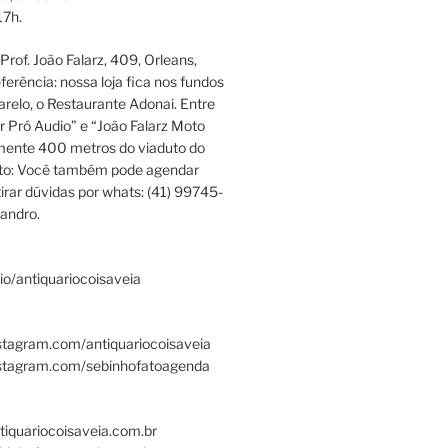
17h.
rof. João Falarz, 409, Orleans,
ferência: nossa loja fica nos fundos
relo, o Restaurante Adonai. Entre
r Pró Audio” e “João Falarz Moto
mente 400 metros do viaduto do
ato: Você também pode agendar
irar dúvidas por whats: (41) 99745-
andro.
.bio/antiquariocoisaveia
stagram.com/antiquariocoisaveia
nstagram.com/sebinhofatoagenda
tiquariocoisaveia.com.br