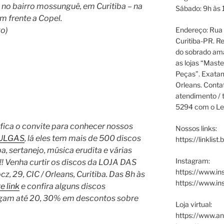
, no bairro mossunguê, em Curitiba – na
Sábado: 9h às 
m frente a Copel.
o)
Endereço: Rua P
Curitiba-PR. Re
do sobrado ama
as lojas “Maste
Peças”. Exata
Orleans. Cont
atendimento / t
5294 com o Le
l fica o convite para conhecer nossos
Nossos links:
PULGAS
, lá eles tem mais de 500 discos
https://linklist
, sertanejo, música erudita e várias
Instagram:
!! Venha curtir os discos da LOJA DAS
https://www.in
, 29, CIC / Orleans, Curitiba. Das 8h às
https://www.i
e link
e confira alguns discos
hegam até 20, 30% em descontos sobre
Loja virtual:
https://www.an