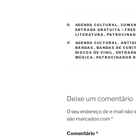
CATEGORIAS
AGENDA CULTURAL
,
COMUN
ENTRADA GRATUITA / FREE
LITERATURA
,
PATROCINA
TAGS
AGENDA CULTURAL
,
ANTIG
BANDAS
,
BANDAS DE CURI
DISCOS DE VINIL
,
ENTRADA
MÚSICA
,
PATROCINADOR D
Deixe um comentário
O seu endereço de e-mail não s
são marcados com
*
Comentário
*