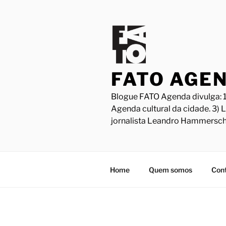
Pular
para
o
conteúdo
FATO AGE
Blogue FATO Agenda divulga: 1
Agenda cultural da cidade. 3) 
jornalista Leandro Hammersch
Home
Quem somos
Con