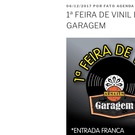
PUBLICADO
06/12/2017
POR
FATO AGENDA
EM
1ª FEIRA DE VIN
GARAGEM