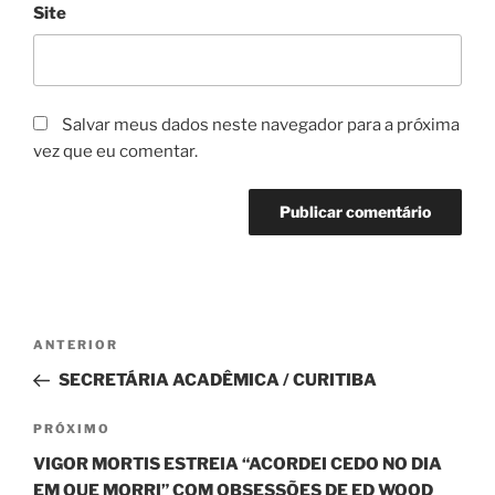
Site
Salvar meus dados neste navegador para a próxima
vez que eu comentar.
Navegação
Post
ANTERIOR
de
anterior
SECRETÁRIA ACADÊMICA / CURITIBA
Post
Próximo
PRÓXIMO
post
VIGOR MORTIS ESTREIA “ACORDEI CEDO NO DIA
EM QUE MORRI” COM OBSESSÕES DE ED WOOD