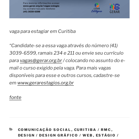
vaga para estagiar em Curitiba
“Candidate-se a essa vaga através do número (41)
3039-6599, ramais 234 e 211 ou envie seu currículo
para
vagas@gerar.org.br
/ colocando no assunto do e-
mail o curso exigido pela vaga. Para mais vagas
disponíveis para esse e outros cursos, cadastre-se
em
www.gerarestagios.org.br
fonte
CATEGORIAS
COMUNICAÇÃO SOCIAL
,
CURITIBA / RMC
,
DESIGN / DESIGN GRÁFICO / WEB
,
ESTÁGIO /