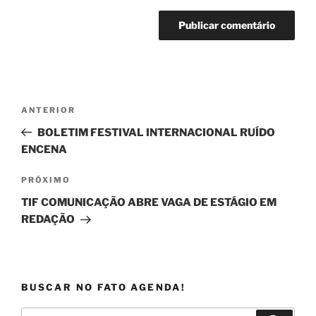
Navegação
Post
ANTERIOR
de
anterior
BOLETIM FESTIVAL INTERNACIONAL RUÍDO
Post
ENCENA
Próximo
PRÓXIMO
post
TIF COMUNICAÇÃO ABRE VAGA DE ESTÁGIO EM
REDAÇÃO
BUSCAR NO FATO AGENDA!
Pesquisar