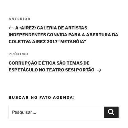
Navegação
Post
ANTERIOR
de
anterior
A •AIREZ• GALERIA DE ARTISTAS
Post
INDEPENDENTES CONVIDA PARA A ABERTURA DA
COLETIVA AIREZ 2017 “METANÓIA”
Próximo
PRÓXIMO
post
CORRUPÇÃO E ÉTICA SÃO TEMAS DE
ESPETÁCULO NO TEATRO SESI PORTÃO
BUSCAR NO FATO AGENDA!
Pesquisar
Pesqui
por: