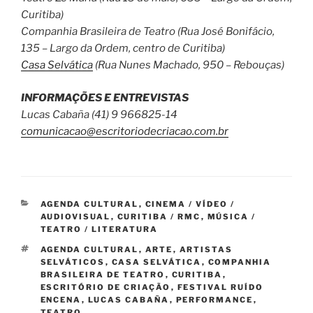
Curitiba)
Companhia Brasileira de Teatro (Rua José Bonifácio,
135 – Largo da Ordem, centro de Curitiba)
Casa Selvática
(Rua Nunes Machado, 950 – Rebouças)
INFORMAÇÕES E ENTREVISTAS
Lucas Cabaña (41) 9 966825-14
comunicacao@escritoriodecriacao.com.br
CATEGORIAS
AGENDA CULTURAL
,
CINEMA / VÍDEO /
AUDIOVISUAL
,
CURITIBA / RMC
,
MÚSICA /
TEATRO / LITERATURA
TAGS
AGENDA CULTURAL
,
ARTE
,
ARTISTAS
SELVÁTICOS
,
CASA SELVÁTICA
,
COMPANHIA
BRASILEIRA DE TEATRO
,
CURITIBA
,
ESCRITÓRIO DE CRIAÇÃO
,
FESTIVAL RUÍDO
ENCENA
,
LUCAS CABAÑA
,
PERFORMANCE
,
TEATRO