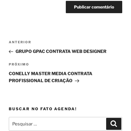
Navegação
Post
ANTERIOR
de
anterior
GRUPO GPAC CONTRATA WEB DESIGNER
Post
Próximo
PRÓXIMO
post
CONELLY MASTER MEDIA CONTRATA
PROFISSIONAL DE CRIAÇÃO
BUSCAR NO FATO AGENDA!
Pesquisar
Pesqui
por: