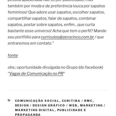
também por moda e de preferência louca por sapatos
femininos! Que adore usar sapatos, escolher sapatos,
compartilhar sapatos, falar de sapatos, combinar
sapatos, postar sobre sapatos, enfim…que curta
bastante esse universo! Acha que tem o perfil? Mande
seu portfólio para
curriculos@zerocinco.com.br
/ que
entraremos em contato.”
fonte
obs.: oportunidade divulgada no Grupo (do facebook)
“
Vagas de Comunicação no PR
“
CATEGORIAS
COMUNICAÇÃO SOCIAL
,
CURITIBA / RMC
,
DESIGN / DESIGN GRÁFICO / WEB
,
MARKETING /
MARKETING DIGITAL
,
PUBLICIDADE E
PROPAGANDA