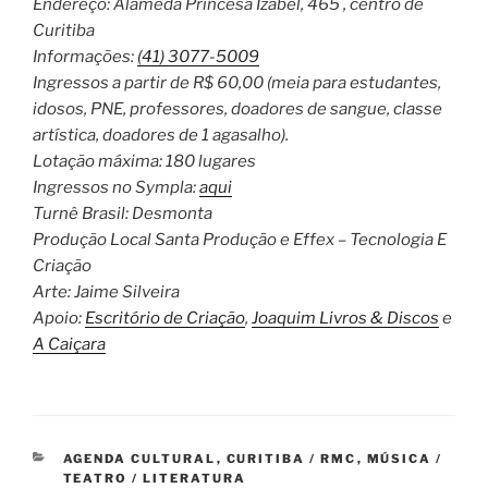
Endereço: Alameda Princesa Izabel, 465 , centro de
Curitiba
Informações:
(41) 3077-5009
Ingressos a partir de R$ 60,00 (meia para estudantes,
idosos, PNE, professores, doadores de sangue, classe
artística, doadores de 1 agasalho).
Lotação máxima: 180 lugares
Ingressos no Sympla:
aqui
Turnê Brasil: Desmonta
Produção Local Santa Produção e Effex – Tecnologia E
Criação
Arte: Jaime Silveira
Apoio:
Escritório de Criação
,
Joaquim Livros & Discos
e
A Caiçara
CATEGORIAS
AGENDA CULTURAL
,
CURITIBA / RMC
,
MÚSICA /
TEATRO / LITERATURA