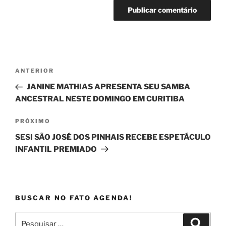
Navegação
Post
ANTERIOR
de
anterior
JANINE MATHIAS APRESENTA SEU SAMBA
Post
ANCESTRAL NESTE DOMINGO EM CURITIBA
Próximo
PRÓXIMO
post
SESI SÃO JOSÉ DOS PINHAIS RECEBE ESPETÁCULO
INFANTIL PREMIADO
BUSCAR NO FATO AGENDA!
Pesquisar
Pesqui