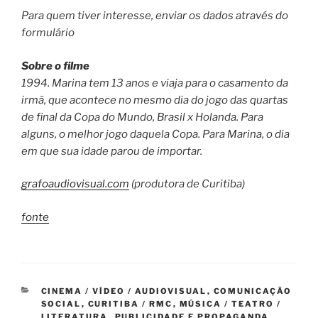
Para quem tiver interesse, enviar os dados através do
formulário
Sobre o filme
1994. Marina tem 13 anos e viaja para o casamento da
irmã, que acontece no mesmo dia do jogo das quartas
de final da Copa do Mundo, Brasil x Holanda. Para
alguns, o melhor jogo daquela Copa. Para Marina, o dia
em que sua idade parou de importar.
grafoaudiovisual.com
(produtora de Curitiba)
fonte
CATEGORIAS
CINEMA / VÍDEO / AUDIOVISUAL
,
COMUNICAÇÃO
SOCIAL
,
CURITIBA / RMC
,
MÚSICA / TEATRO /
LITERATURA
,
PUBLICIDADE E PROPAGANDA
,