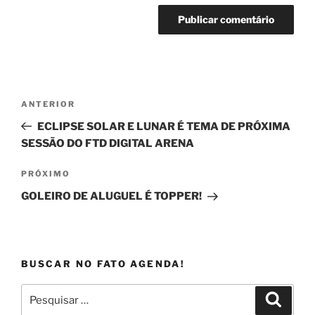
Navegação
Post
ANTERIOR
de
anterior
ECLIPSE SOLAR E LUNAR É TEMA DE PRÓXIMA
Post
SESSÃO DO FTD DIGITAL ARENA
Próximo
PRÓXIMO
post
GOLEIRO DE ALUGUEL É TOPPER!
BUSCAR NO FATO AGENDA!
Pesquisar
Pesqui
por: