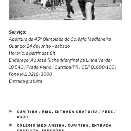
Serviço:
Abertura da 45ª Olimpíada do Colégio Medianeira
Quando: 24 de junho – sábado
Horário: a partir das 8h
Endereço: Av. José Richa (Marginal da Linha Verde),
10.546 | Prado Velho | Curitiba/PR | CEP 81690-100 |
Fone (41) 3218-8000
Entrada gratuita
CATEGORIAS
CURITIBA / RMC
,
ENTRADA GRATUITA / FREE /
0800
TAGS
COLÉGIO MEDIANEIRA
,
CURITIBA
,
ENTRADA
GRATUITA
,
ESPORTES