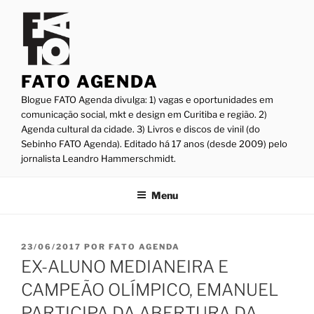
Pular
para
o
conteúdo
FATO AGENDA
Blogue FATO Agenda divulga: 1) vagas e oportunidades em
comunicação social, mkt e design em Curitiba e região. 2)
Agenda cultural da cidade. 3) Livros e discos de vinil (do
Sebinho FATO Agenda). Editado há 17 anos (desde 2009) pelo
jornalista Leandro Hammerschmidt.
Menu
PUBLICADO
23/06/2017
POR
FATO AGENDA
EM
EX-ALUNO MEDIANEIRA E
CAMPEÃO OLÍMPICO, EMANUEL
PARTICIPA DA ABERTURA DA