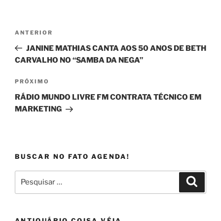
Navegação
Post
ANTERIOR
de
anterior
JANINE MATHIAS CANTA AOS 50 ANOS DE BETH
Post
CARVALHO NO “SAMBA DA NEGA”
Próximo
PRÓXIMO
post
RÁDIO MUNDO LIVRE FM CONTRATA TÉCNICO EM
MARKETING
BUSCAR NO FATO AGENDA!
Pesquisar
Pesqui
por:
ANTIQUÁRIO COISA VÉIA