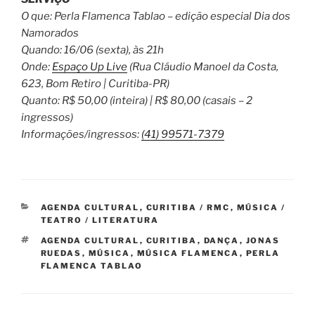
O que: Perla Flamenca Tablao – edição especial Dia dos
Namorados
Quando: 16/06 (sexta), às 21h
Onde:
Espaço Up Live
(Rua Cláudio Manoel da Costa,
623, Bom Retiro | Curitiba-PR)
Quanto: R$ 50,00 (inteira) | R$ 80,00 (casais – 2
ingressos)
Informações/ingressos:
(41) 99571-7379
CATEGORIAS
AGENDA CULTURAL
,
CURITIBA / RMC
,
MÚSICA /
TEATRO / LITERATURA
TAGS
AGENDA CULTURAL
,
CURITIBA
,
DANÇA
,
JONAS
RUEDAS
,
MÚSICA
,
MÚSICA FLAMENCA
,
PERLA
FLAMENCA TABLAO