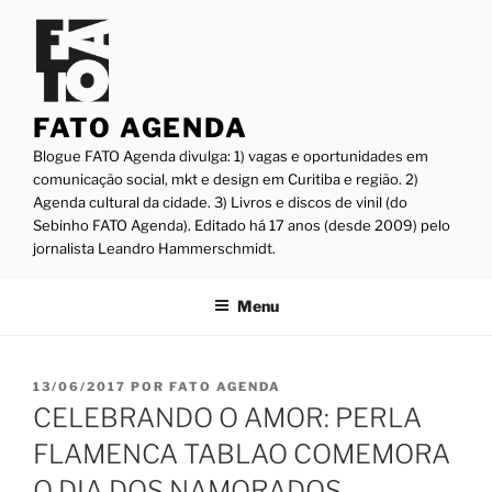
Pular
para
o
conteúdo
FATO AGENDA
Blogue FATO Agenda divulga: 1) vagas e oportunidades em
comunicação social, mkt e design em Curitiba e região. 2)
Agenda cultural da cidade. 3) Livros e discos de vinil (do
Sebinho FATO Agenda). Editado há 17 anos (desde 2009) pelo
jornalista Leandro Hammerschmidt.
Menu
PUBLICADO
13/06/2017
POR
FATO AGENDA
EM
CELEBRANDO O AMOR: PERLA
FLAMENCA TABLAO COMEMORA
O DIA DOS NAMORADOS