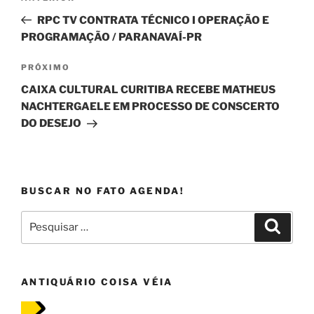
de
anterior
RPC TV CONTRATA TÉCNICO I OPERAÇÃO E
Post
PROGRAMAÇÃO / PARANAVAÍ-PR
Próximo
PRÓXIMO
post
CAIXA CULTURAL CURITIBA RECEBE MATHEUS
NACHTERGAELE EM PROCESSO DE CONSCERTO
DO DESEJO
BUSCAR NO FATO AGENDA!
Pesquisar
Pesqui
por:
ANTIQUÁRIO COISA VÉIA