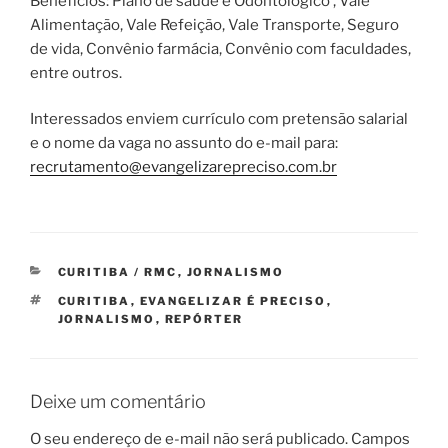
Benefícios: Plano de saúde e Odontológico , Vale
Alimentação, Vale Refeição, Vale Transporte, Seguro
de vida, Convênio farmácia, Convênio com faculdades,
entre outros.
Interessados enviem currículo com pretensão salarial
e o nome da vaga no assunto do e-mail para:
recrutamento@evangelizarepreciso.com.br
CATEGORIAS
CURITIBA / RMC
,
JORNALISMO
TAGS
CURITIBA
,
EVANGELIZAR É PRECISO
,
JORNALISMO
,
REPÓRTER
Deixe um comentário
O seu endereço de e-mail não será publicado.
Campos