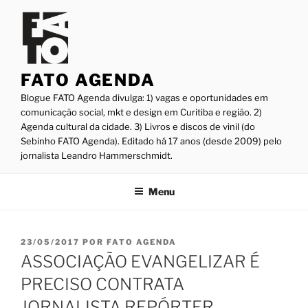
Pular
para
o
conteúdo
FATO AGENDA
Blogue FATO Agenda divulga: 1) vagas e oportunidades em
comunicação social, mkt e design em Curitiba e região. 2)
Agenda cultural da cidade. 3) Livros e discos de vinil (do
Sebinho FATO Agenda). Editado há 17 anos (desde 2009) pelo
jornalista Leandro Hammerschmidt.
Menu
PUBLICADO
23/05/2017
POR
FATO AGENDA
EM
ASSOCIAÇÃO EVANGELIZAR É
PRECISO CONTRATA
JORNALISTA REPÓRTER