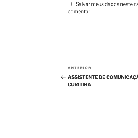
Salvar meus dados neste n
comentar.
Navegação
Post
ANTERIOR
de
anterior
ASSISTENTE DE COMUNICAÇÃ
CURITIBA
Post