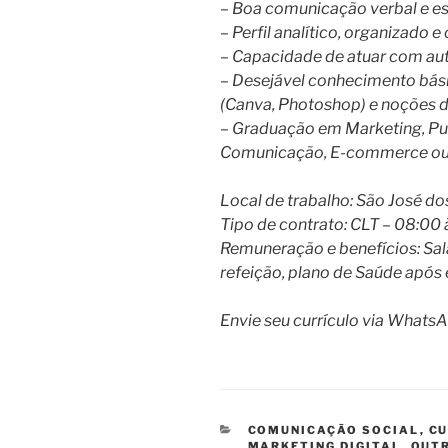
– Boa comunicação verbal e es
– Perfil analítico, organizado e
– Capacidade de atuar com aut
– Desejável conhecimento bás
(Canva, Photoshop) e noções
– Graduação em Marketing, Pub
Comunicação, E-commerce ou á
Local de trabalho: São José do
Tipo de contrato: CLT – 08:00 
Remuneração e benefícios: Salá
refeição, plano de Saúde após
Envie seu currículo via Whats
CATEGORIAS
COMUNICAÇÃO SOCIAL
,
CU
MARKETING DIGITAL
,
OUT