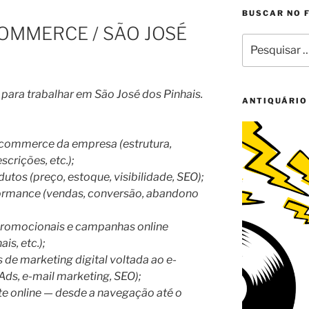
BUSCAR NO 
A
OMMERCE / SÃO JOSÉ
Pesquisar
por:
para trabalhar em São José dos Pinhais.
ANTIQUÁRIO
 e-commerce da empresa (estrutura,
scrições, etc.);
tos (preço, estoque, visibilidade, SEO);
formance (vendas, conversão, abandono
s promocionais e campanhas online
is, etc.);
 de marketing digital voltada ao e-
ds, e-mail marketing, SEO);
te online — desde a navegação até o