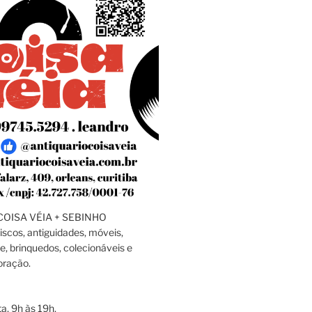
OISA VÉIA + SEBINHO
discos, antiguidades, móveis,
e, brinquedos, colecionáveis e
oração.
a, 9h às 19h.