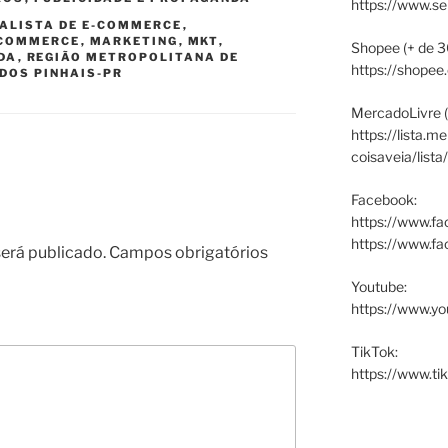
https://www.s
ALISTA DE E-COMMERCE
,
-COMMERCE
,
MARKETING
,
MKT
,
Shopee (+ de 3
DA
,
REGIÃO METROPOLITANA DE
https://shopee
 DOS PINHAIS-PR
MercadoLivre (
https://lista.m
coisaveia/lista
Facebook:
https://www.fa
https://www.f
erá publicado.
Campos obrigatórios
Youtube:
https://www.yo
TikTok:
https://www.ti