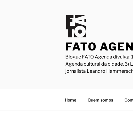
Pular
para
o
conteúdo
FATO AGE
Blogue FATO Agenda divulga: 1
Agenda cultural da cidade. 3) 
jornalista Leandro Hammersch
Home
Quem somos
Con