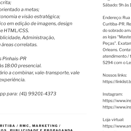
crita;
Sábado: 9h às 
 orientado a metas;
onomia e visão estratégica;
Endereço: Rua P
ico em edição de imagens, design
Curitiba-PR. Re
do sobrado ama
 de HTML/CSS.
as lojas “Maste
licidade, Administração,
Peças”. Exata
reas correlatas.
Orleans. Cont
atendimento / t
s Pinhais-PR
5294 com o Le
às 18:00 presencial.
rio a combinar, vale-transporte, vale
Nossos links:
 experiência.
https://linklist
App para: (41) 99201-4373
Instagram:
https://www.in
https://www.i
Loja virtual:
https://www.an
RITIBA / RMC
,
MARKETING /
ROS
,
PUBLICIDADE E PROPAGANDA