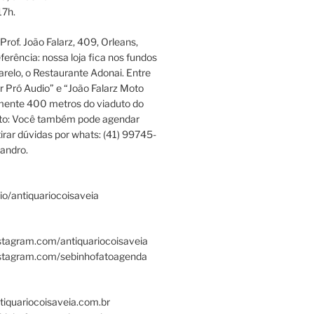
17h.
rof. João Falarz, 409, Orleans,
ferência: nossa loja fica nos fundos
relo, o Restaurante Adonai. Entre
r Pró Audio” e “João Falarz Moto
mente 400 metros do viaduto do
ato: Você também pode agendar
irar dúvidas por whats: (41) 99745-
andro.
.bio/antiquariocoisaveia
stagram.com/antiquariocoisaveia
nstagram.com/sebinhofatoagenda
tiquariocoisaveia.com.br