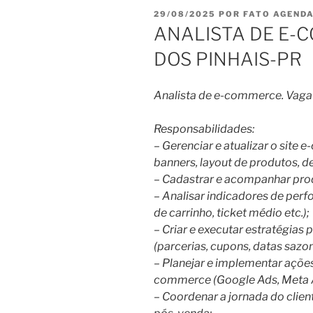
PUBLICADO
29/08/2025
POR
FATO AGEND
EM
ANALISTA DE E-C
DOS PINHAIS-PR
Analista de e-commerce. Vaga 
Responsabilidades:
– Gerenciar e atualizar o site
banners, layout de produtos, de
– Cadastrar e acompanhar produ
– Analisar indicadores de per
de carrinho, ticket médio etc.);
– Criar e executar estratégia
(parcerias, cupons, datas sazona
– Planejar e implementar ações
commerce (Google Ads, Meta A
– Coordenar a jornada do clien