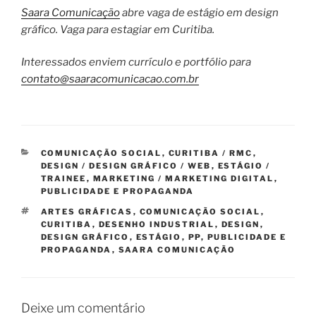
Saara Comunicação
abre vaga de estágio em design
gráfico. Vaga para estagiar em Curitiba.
Interessados enviem currículo e portfólio para
contato@saaracomunicacao.com.br
CATEGORIAS
COMUNICAÇÃO SOCIAL
,
CURITIBA / RMC
,
DESIGN / DESIGN GRÁFICO / WEB
,
ESTÁGIO /
TRAINEE
,
MARKETING / MARKETING DIGITAL
,
PUBLICIDADE E PROPAGANDA
TAGS
ARTES GRÁFICAS
,
COMUNICAÇÃO SOCIAL
,
CURITIBA
,
DESENHO INDUSTRIAL
,
DESIGN
,
DESIGN GRÁFICO
,
ESTÁGIO
,
PP
,
PUBLICIDADE E
PROPAGANDA
,
SAARA COMUNICAÇÃO
Deixe um comentário