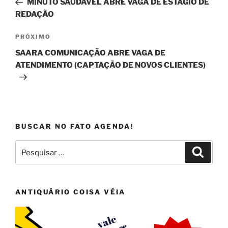
MINUTO SAUDÁVEL ABRE VAGA DE ESTÁGIO DE
Post
REDAÇÃO
Próximo
PRÓXIMO
post
SAARA COMUNICAÇÃO ABRE VAGA DE
ATENDIMENTO (CAPTAÇÃO DE NOVOS CLIENTES)
BUSCAR NO FATO AGENDA!
Pesquisar
Pesqui
por:
ANTIQUÁRIO COISA VÉIA