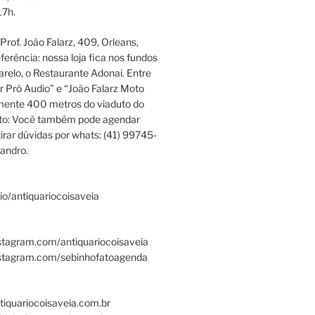
17h.
rof. João Falarz, 409, Orleans,
ferência: nossa loja fica nos fundos
relo, o Restaurante Adonai. Entre
r Pró Audio” e “João Falarz Moto
mente 400 metros do viaduto do
ato: Você também pode agendar
irar dúvidas por whats: (41) 99745-
andro.
.bio/antiquariocoisaveia
stagram.com/antiquariocoisaveia
nstagram.com/sebinhofatoagenda
tiquariocoisaveia.com.br