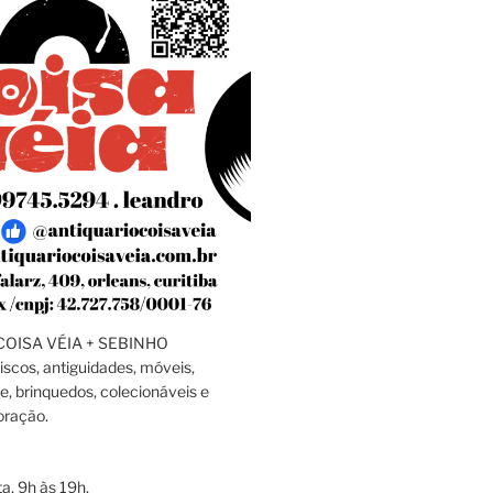
OISA VÉIA + SEBINHO
discos, antiguidades, móveis,
e, brinquedos, colecionáveis e
oração.
a, 9h às 19h.