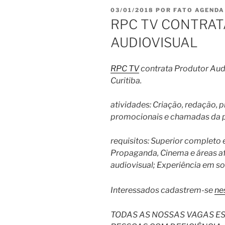
PUBLICADO
03/01/2018
POR
FATO AGENDA
EM
RPC TV CONTRA
AUDIOVISUAL
RPC TV
contrata Produtor Audi
Curitiba.
atividades: Criação, redação,
promocionais e chamadas da
requisitos: Superior completo 
Propaganda, Cinema e áreas a
audiovisual; Experiência em so
Interessados cadastrem-se
nes
TODAS AS NOSSAS VAGAS E