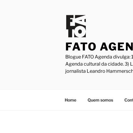
Pular
para
o
conteúdo
FATO AGE
Blogue FATO Agenda divulga: 1
Agenda cultural da cidade. 3) 
jornalista Leandro Hammersch
Home
Quem somos
Con