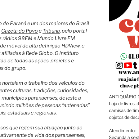
 do Paraná e um dos maiores do Brasil
s
Gazeta do Povo
e
Tribuna
, pelo portal
s rádios
98FM
e
Mundo Livre FM
ade móvel de alta definição HDView, e
 afiliadas à
Rede Globo
. O
Instituto
tão de todas as ações, projetos e
s do grupo.
de norteiam o trabalho dos veículos do
tes culturas, tradições, curiosidades,
ANTIQUÁRIO C
 municípios paranaenses, de leste a
Loja de livros, 
reunindo milhões de pessoas “antenadas”
camisas de tim
is, estaduais e regionais.
objetos de dec
s que regem sua atuação junto ao
Atendimento:
 ativamente da vida dos paranaenses,
Segunda a sext