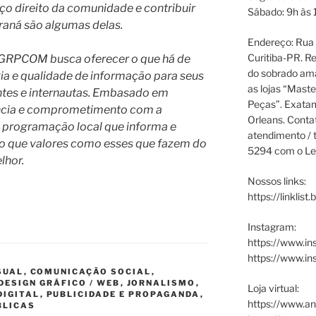
ço direito da comunidade e contribuir
Sábado: 9h às 
raná são algumas delas.
Endereço: Rua P
Curitiba-PR. Re
o GRPCOM busca oferecer o que há de
do sobrado ama
a e qualidade de informação para seus
as lojas “Maste
intes e internautas. Embasado em
Peças”. Exata
ência e comprometimento com a
Orleans. Cont
 programação local que informa e
atendimento / t
do que valores como esses que fazem do
5294 com o Le
lhor.
Nossos links:
https://linklist
Instagram:
https://www.in
https://www.i
ISUAL
,
COMUNICAÇÃO SOCIAL
,
 DESIGN GRÁFICO / WEB
,
JORNALISMO
,
Loja virtual:
DIGITAL
,
PUBLICIDADE E PROPAGANDA
,
https://www.an
BLICAS