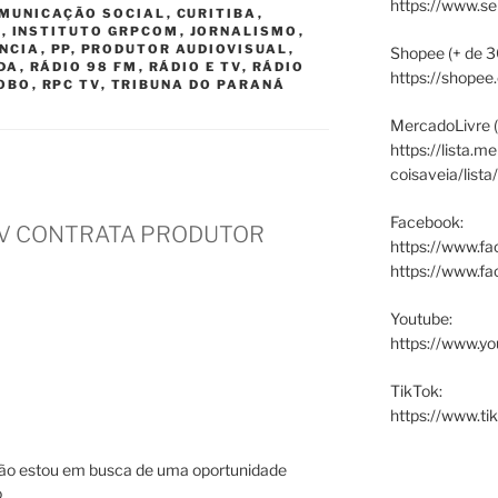
https://www.s
MUNICAÇÃO SOCIAL
,
CURITIBA
,
M
,
INSTITUTO GRPCOM
,
JORNALISMO
,
ÊNCIA
,
PP
,
PRODUTOR AUDIOVISUAL
,
Shopee (+ de 3
DA
,
RÁDIO 98 FM
,
RÁDIO E TV
,
RÁDIO
https://shopee
LOBO
,
RPC TV
,
TRIBUNA DO PARANÁ
MercadoLivre (
https://lista.m
coisaveia/lista
Facebook:
C TV CONTRATA PRODUTOR
https://www.fa
https://www.f
Youtube:
https://www.yo
TikTok:
https://www.ti
são estou em busca de uma oportunidade
o