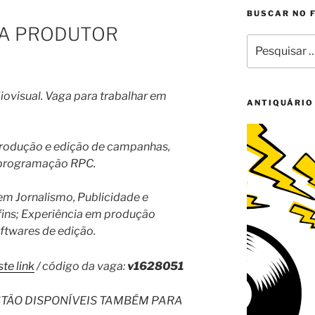
BUSCAR NO 
TA PRODUTOR
Pesquisar
por:
ovisual. Vaga para trabalhar em
ANTIQUÁRIO
 produção e edição de campanhas,
 programação RPC.
em Jornalismo, Publicidade e
fins; Experiência em produção
ftwares de edição.
te link
/ código da vaga:
v1628051
STÃO DISPONÍVEIS TAMBÉM PARA