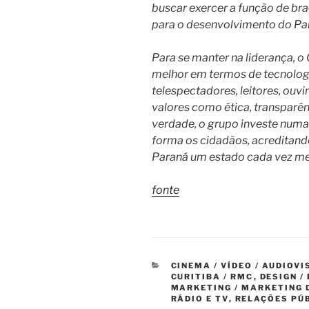
buscar exercer a função de bra
para o desenvolvimento do Pa
Para se manter na liderança, 
melhor em termos de tecnologi
telespectadores, leitores, ouv
valores como ética, transpar
verdade, o grupo investe numa
forma os cidadãos, acreditan
Paraná um estado cada vez me
fonte
CATEGORIAS
CINEMA / VÍDEO / AUDIOV
CURITIBA / RMC
,
DESIGN /
MARKETING / MARKETING 
RÁDIO E TV
,
RELAÇÕES PÚ