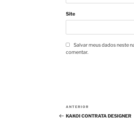
Site
Salvar meus dados neste n
comentar.
Navegação
Post
ANTERIOR
de
anterior
KAKOI CONTRATA DESIGNER
Post