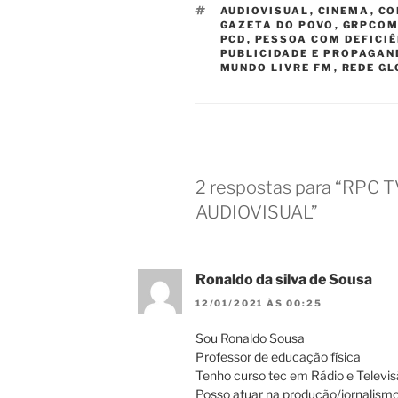
TAGS
AUDIOVISUAL
,
CINEMA
,
CO
GAZETA DO POVO
,
GRPCO
PCD
,
PESSOA COM DEFICI
PUBLICIDADE E PROPAGAN
MUNDO LIVRE FM
,
REDE G
2 respostas para “RP
AUDIOVISUAL”
Ronaldo da silva de Sousa
12/01/2021 ÀS 00:25
Sou Ronaldo Sousa
Professor de educação física
Tenho curso tec em Rádio e Televi
Posso atuar na produção/jornalism