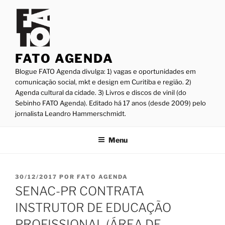
Pular
para
o
conteúdo
FATO AGENDA
Blogue FATO Agenda divulga: 1) vagas e oportunidades em
comunicação social, mkt e design em Curitiba e região. 2)
Agenda cultural da cidade. 3) Livros e discos de vinil (do
Sebinho FATO Agenda). Editado há 17 anos (desde 2009) pelo
jornalista Leandro Hammerschmidt.
Menu
PUBLICADO
30/12/2017
POR
FATO AGENDA
EM
SENAC-PR CONTRATA
INSTRUTOR DE EDUCAÇÃO
PROFISSIONAL (ÁREA DE