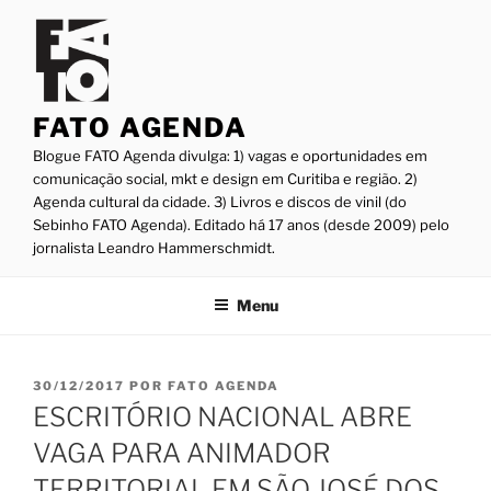
Pular
para
o
conteúdo
FATO AGENDA
Blogue FATO Agenda divulga: 1) vagas e oportunidades em
comunicação social, mkt e design em Curitiba e região. 2)
Agenda cultural da cidade. 3) Livros e discos de vinil (do
Sebinho FATO Agenda). Editado há 17 anos (desde 2009) pelo
jornalista Leandro Hammerschmidt.
Menu
PUBLICADO
30/12/2017
POR
FATO AGENDA
EM
ESCRITÓRIO NACIONAL ABRE
VAGA PARA ANIMADOR
TERRITORIAL EM SÃO JOSÉ DOS