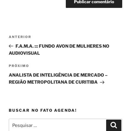
Navegação
Post
ANTERIOR
de
anterior
F.A.M.A. ::: FUNDO AVON DE MULHERES NO
Post
AUDIOVISUAL
Próximo
PRÓXIMO
post
ANALISTA DE INTELIGÊNCIA DE MERCADO –
REGIÃO METROPOLITANA DE CURITIBA
BUSCAR NO FATO AGENDA!
Pesquisar
Pesqui
por: