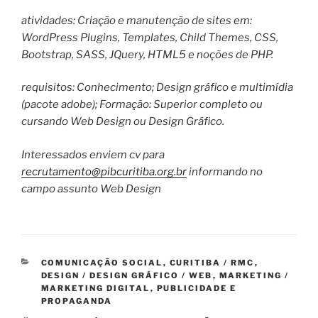
atividades: Criação e manutenção de sites em:
WordPress Plugins, Templates, Child Themes, CSS,
Bootstrap, SASS, JQuery, HTML5 e noções de PHP.
requisitos: Conhecimento; Design gráfico e multimídia
(pacote adobe); Formação: Superior completo ou
cursando Web Design ou Design Gráfico.
Interessados enviem cv para
recrutamento@pibcuritiba.org.br
informando no
campo assunto Web Design
CATEGORIAS
COMUNICAÇÃO SOCIAL
,
CURITIBA / RMC
,
DESIGN / DESIGN GRÁFICO / WEB
,
MARKETING /
MARKETING DIGITAL
,
PUBLICIDADE E
PROPAGANDA