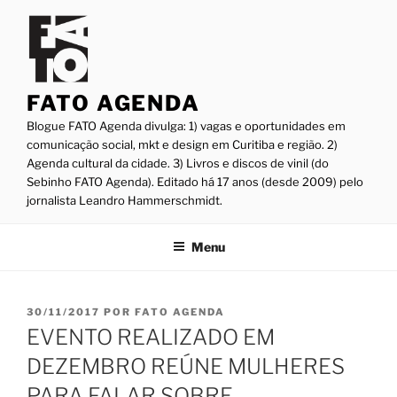
Pular
para
o
conteúdo
FATO AGENDA
Blogue FATO Agenda divulga: 1) vagas e oportunidades em
comunicação social, mkt e design em Curitiba e região. 2)
Agenda cultural da cidade. 3) Livros e discos de vinil (do
Sebinho FATO Agenda). Editado há 17 anos (desde 2009) pelo
jornalista Leandro Hammerschmidt.
Menu
PUBLICADO
30/11/2017
POR
FATO AGENDA
EM
EVENTO REALIZADO EM
DEZEMBRO REÚNE MULHERES
PARA FALAR SOBRE