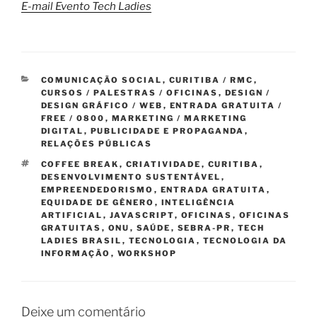
E-mail Evento Tech Ladies
CATEGORIAS
COMUNICAÇÃO SOCIAL
,
CURITIBA / RMC
,
CURSOS / PALESTRAS / OFICINAS
,
DESIGN /
DESIGN GRÁFICO / WEB
,
ENTRADA GRATUITA /
FREE / 0800
,
MARKETING / MARKETING
DIGITAL
,
PUBLICIDADE E PROPAGANDA
,
RELAÇÕES PÚBLICAS
TAGS
COFFEE BREAK
,
CRIATIVIDADE
,
CURITIBA
,
DESENVOLVIMENTO SUSTENTÁVEL
,
EMPREENDEDORISMO
,
ENTRADA GRATUITA
,
EQUIDADE DE GÊNERO
,
INTELIGÊNCIA
ARTIFICIAL
,
JAVASCRIPT
,
OFICINAS
,
OFICINAS
GRATUITAS
,
ONU
,
SAÚDE
,
SEBRA-PR
,
TECH
LADIES BRASIL
,
TECNOLOGIA
,
TECNOLOGIA DA
INFORMAÇÃO
,
WORKSHOP
Deixe um comentário