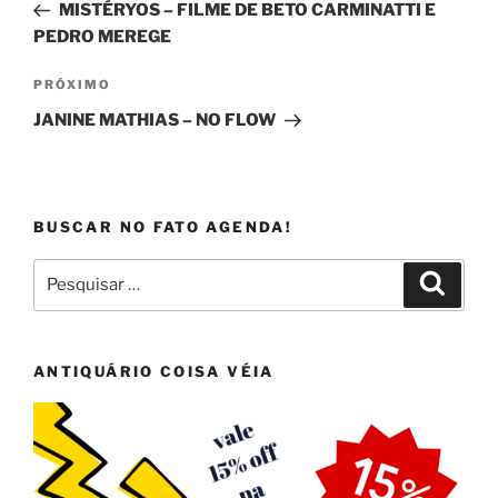
anterior
MISTÉRYOS – FILME DE BETO CARMINATTI E
Post
PEDRO MEREGE
Próximo
PRÓXIMO
post
JANINE MATHIAS – NO FLOW
BUSCAR NO FATO AGENDA!
Pesquisar
Pesqui
por:
ANTIQUÁRIO COISA VÉIA