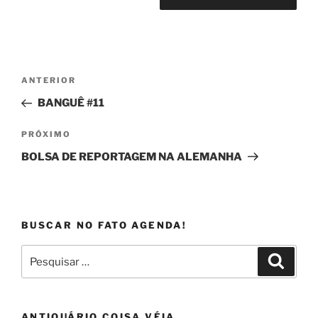
Navegação
Post
ANTERIOR
de
anterior
BANGUÊ #11
Post
Próximo
PRÓXIMO
post
BOLSA DE REPORTAGEM NA ALEMANHA
BUSCAR NO FATO AGENDA!
Pesquisar
Pesqui
por:
ANTIQUÁRIO COISA VÉIA