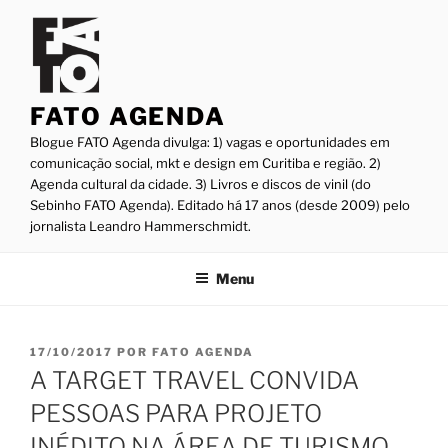
Pular
para
o
conteúdo
FATO AGENDA
Blogue FATO Agenda divulga: 1) vagas e oportunidades em
comunicação social, mkt e design em Curitiba e região. 2)
Agenda cultural da cidade. 3) Livros e discos de vinil (do
Sebinho FATO Agenda). Editado há 17 anos (desde 2009) pelo
jornalista Leandro Hammerschmidt.
Menu
PUBLICADO
17/10/2017
POR
FATO AGENDA
EM
A TARGET TRAVEL CONVIDA
PESSOAS PARA PROJETO
INÉDITO NA ÁREA DE TURISMO