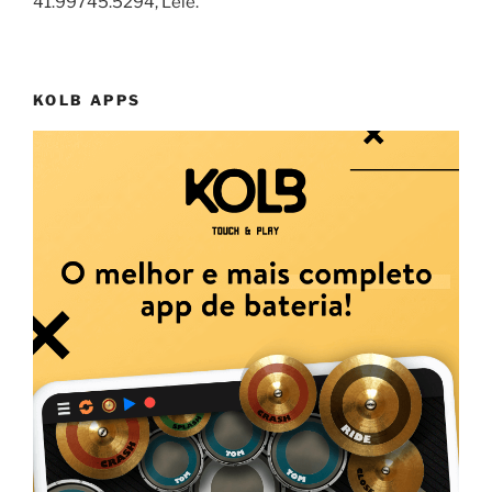
41.99745.5294, Lelê.
KOLB APPS