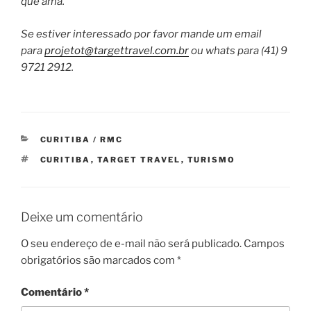
que ama.”
Se estiver interessado por favor mande um email
para
projetot@targettravel.com.br
ou whats para (41) 9
9721 2912.
CATEGORIAS
CURITIBA / RMC
TAGS
CURITIBA
,
TARGET TRAVEL
,
TURISMO
Deixe um comentário
O seu endereço de e-mail não será publicado.
Campos
obrigatórios são marcados com
*
Comentário
*