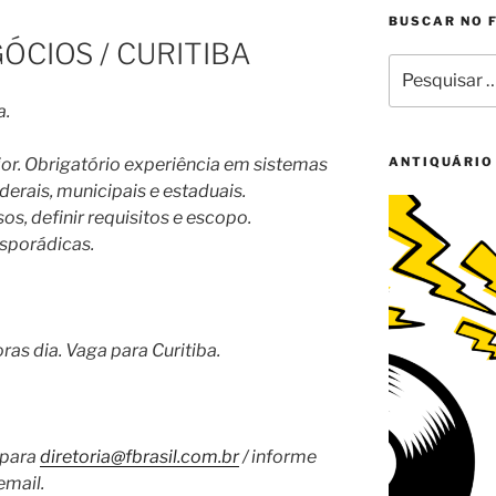
BUSCAR NO 
ÓCIOS / CURITIBA
Pesquisar
por:
a.
ior. Obrigatório experiência em sistemas
ANTIQUÁRIO
erais, municipais e estaduais.
, definir requisitos e escopo.
esporádicas.
ras dia. Vaga para Curitiba.
 para
diretoria@fbrasil.com.br
/ informe
email.