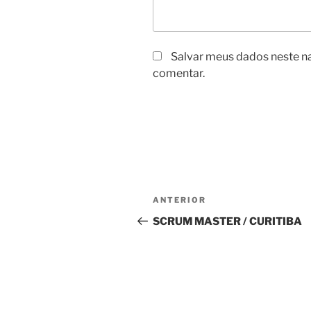
Salvar meus dados neste n
comentar.
Navegação
Post
ANTERIOR
de
anterior
SCRUM MASTER / CURITIBA
Post