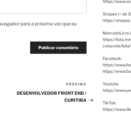
https://www.s
Shopee (+ de 3
https://shopee
avegador para a próxima vez que eu
MercadoLivre (
https://lista.m
coisaveia/lista
Facebook:
https://www.fa
https://www.f
Youtube:
PRÓXIMO
Próximo
https://www.yo
post
DESENVOLVEDOR FRONT END /
CURITIBA
TikTok:
https://www.ti