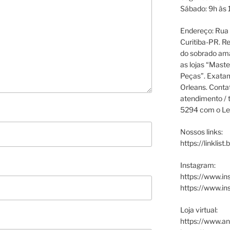
Sábado: 9h às 
Endereço: Rua P
Curitiba-PR. Re
do sobrado ama
as lojas “Maste
Peças”. Exata
Orleans. Cont
atendimento / t
5294 com o Le
Nossos links:
https://linklist
Instagram:
https://www.in
https://www.i
Loja virtual:
https://www.an