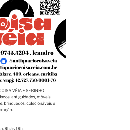
OISA VÉIA + SEBINHO
discos, antiguidades, móveis,
e, brinquedos, colecionáveis e
oração.
a, 9h às 19h.