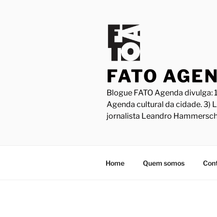
Pular
para
o
conteúdo
FATO AGE
Blogue FATO Agenda divulga: 1
Agenda cultural da cidade. 3) 
jornalista Leandro Hammersch
Home
Quem somos
Con