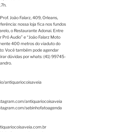
17h.
rof. João Falarz, 409, Orleans,
ferência: nossa loja fica nos fundos
relo, o Restaurante Adonai. Entre
r Pró Audio” e “João Falarz Moto
mente 400 metros do viaduto do
ato: Você também pode agendar
irar dúvidas por whats: (41) 99745-
andro.
.bio/antiquariocoisaveia
stagram.com/antiquariocoisaveia
nstagram.com/sebinhofatoagenda
tiquariocoisaveia.com.br