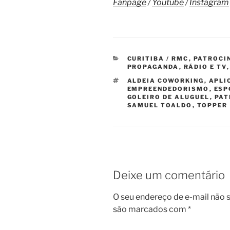
Fanpage
/
Youtube
/
Instagram
CATEGORIAS
CURITIBA / RMC
,
PATROCI
PROPAGANDA
,
RÁDIO E TV
TAGS
ALDEIA COWORKING
,
APLI
EMPREENDEDORISMO
,
ESP
GOLEIRO DE ALUGUEL
,
PAT
SAMUEL TOALDO
,
TOPPER
Deixe um comentário
O seu endereço de e-mail não s
são marcados com
*