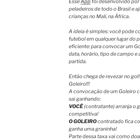
Esse
App
foi desenvolvido por
peladeiros de todo o Brasil e a
crianças no Mali, na África.
A ideia é simples: você pode c
futebol em qualquer lugar do p
eficiente: para convocar um Gol
data, horário, tipo de campo e
partida.
Então chega de revezar no gol!
Goleiro!!!
A convocação de um Goleiro c
sai ganhando:
VOCÊ
(contratante) arranja o g
competitiva!
O GOLEIRO
contratado fica c
ganha uma graninha!
Parte dessa taxa vai como do