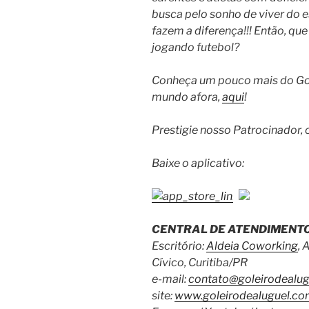
busca pelo sonho de viver do 
fazem a diferença!!! Então, qu
jogando futebol?
Conheça um pouco mais do Gole
mundo afora,
aqui
!
Prestigie nosso Patrocinador, 
Baixe o aplicativo:
CENTRAL DE ATENDIMENTO
Escritório:
Aldeia Coworking
, 
Cívico, Curitiba/PR
e-mail:
contato@goleirodealug
site:
www.goleirodealuguel.co