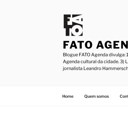
Pular
para
o
conteúdo
FATO AGE
Blogue FATO Agenda divulga: 1
Agenda cultural da cidade. 3) 
jornalista Leandro Hammersch
Home
Quem somos
Con