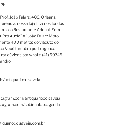
17h.
rof. João Falarz, 409, Orleans,
ferência: nossa loja fica nos fundos
relo, o Restaurante Adonai. Entre
r Pró Audio” e “João Falarz Moto
mente 400 metros do viaduto do
ato: Você também pode agendar
irar dúvidas por whats: (41) 99745-
andro.
.bio/antiquariocoisaveia
stagram.com/antiquariocoisaveia
nstagram.com/sebinhofatoagenda
tiquariocoisaveia.com.br