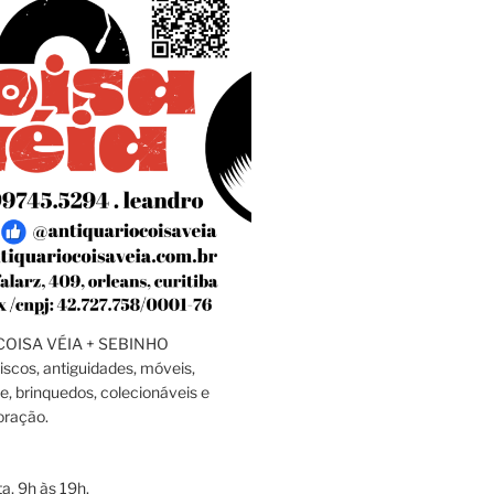
OISA VÉIA + SEBINHO
discos, antiguidades, móveis,
e, brinquedos, colecionáveis e
oração.
a, 9h às 19h.