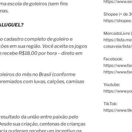
https://www.s
ma escola de goleiros (sem fins
anas.
Shopee (+ de 3
https://shopee
 ALUGUEL?
MercadoLivre (
 cadastro completo de goleiro e
https://lista.m
es em sua região. Você aceita os jogos
coisaveia/lista
e recebe R$18,00 por hora – direto em
Facebook:
https://www.fa
https://www.f
leiros do mês no Brasil (conforme
 premiados com luvas, calções, camisas
Youtube:
https://www.yo
TikTok:
https://www.ti
 resultado da união entre paixão pelo
 Desde sua criação, centenas de crianças
ência puderam receber um incentivo na