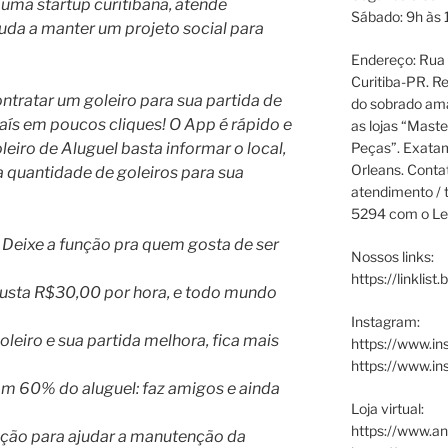
 uma startup curitibana, atende
Sábado: 9h às 
juda a manter um projeto social para
Endereço: Rua P
Curitiba-PR. Re
ontratar um goleiro para sua partida de
do sobrado ama
aís em poucos cliques! O App é rápido e
as lojas “Maste
eiro de Aluguel basta informar o local,
Peças”. Exata
Orleans. Cont
 a quantidade de goleiros para sua
atendimento / t
5294 com o Le
 Deixe a função pra quem gosta de ser
Nossos links:
https://linklist
usta R$30,00 por hora, e todo mundo
Instagram:
oleiro e sua partida melhora, fica mais
https://www.in
https://www.i
om 60% do aluguel: faz amigos e ainda
Loja virtual:
https://www.an
ação para ajudar a manutenção da