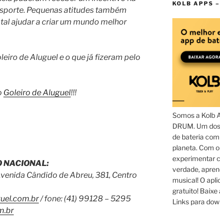
KOLB APPS –
esporte. Pequenas atitudes também
e tal ajudar a criar um mundo melhor
iro de Aluguel e o que já fizeram pelo
o
Goleiro de Aluguel
!!!
Somos a Kolb 
DRUM. Um dos 
de bateria com
planeta. Com 
experimentar c
 NACIONAL:
verdade, apren
Avenida Cândido de Abreu, 381, Centro
musical! O aplic
gratuito! Baixe 
uel.com.br
/ fone: (41) 99128 – 5295
Links para dow
m.br