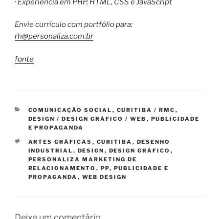
· Experiência em PHP, HTML, CSS e JavaScript
Envie currículo com portfólio para:
rh@personaliza.com.br
fonte
CATEGORIAS
COMUNICAÇÃO SOCIAL
,
CURITIBA / RMC
,
DESIGN / DESIGN GRÁFICO / WEB
,
PUBLICIDADE
E PROPAGANDA
TAGS
ARTES GRÁFICAS
,
CURITIBA
,
DESENHO
INDUSTRIAL
,
DESIGN
,
DESIGN GRÁFICO
,
PERSONALIZA MARKETING DE
RELACIONAMENTO
,
PP
,
PUBLICIDADE E
PROPAGANDA
,
WEB DESIGN
Deixe um comentário