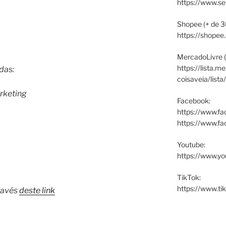
https://www.s
Shopee (+ de 3
https://shopee
MercadoLivre (
https://lista.m
das:
coisaveia/lista
rketing
Facebook:
https://www.fa
https://www.f
Youtube:
https://www.yo
TikTok:
https://www.ti
ravés
deste link