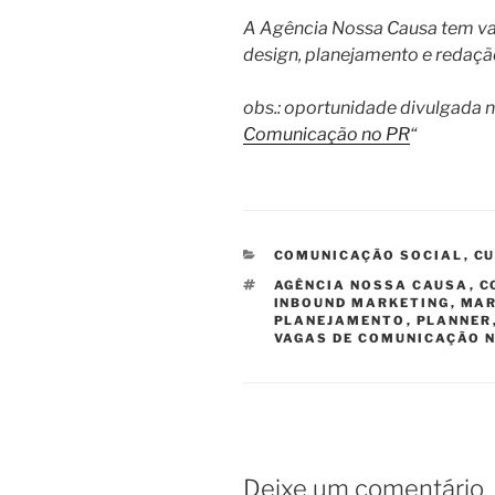
A Agência Nossa Causa tem va
design, planejamento e redaçã
obs.: oportunidade divulgada 
Comunicação no PR
“
CATEGORIAS
COMUNICAÇÃO SOCIAL
,
CU
TAGS
AGÊNCIA NOSSA CAUSA
,
C
INBOUND MARKETING
,
MAR
PLANEJAMENTO
,
PLANNER
VAGAS DE COMUNICAÇÃO 
Deixe um comentário