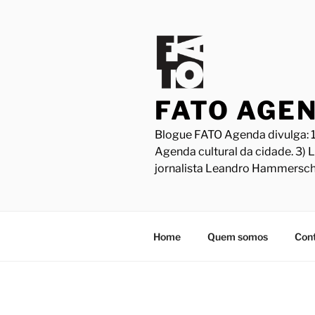
Pular
para
o
conteúdo
FATO AGE
Blogue FATO Agenda divulga: 1
Agenda cultural da cidade. 3) 
jornalista Leandro Hammersch
Home
Quem somos
Con