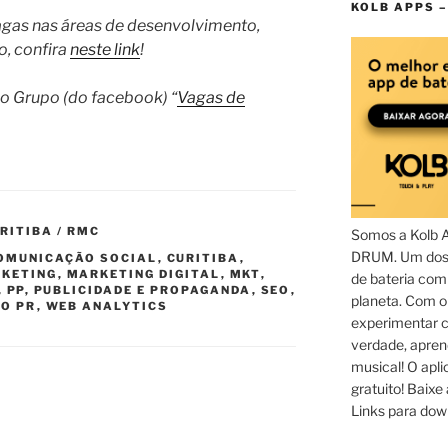
KOLB APPS –
gas nas áreas de desenvolvimento,
o, confira
neste link
!
no Grupo (do facebook) “
Vagas de
RITIBA / RMC
Somos a Kolb 
DRUM. Um dos 
OMUNICAÇÃO SOCIAL
,
CURITIBA
,
KETING
,
MARKETING DIGITAL
,
MKT
,
de bateria com
,
PP
,
PUBLICIDADE E PROPAGANDA
,
SEO
,
planeta. Com 
NO PR
,
WEB ANALYTICS
experimentar c
verdade, apren
musical! O aplic
gratuito! Baixe 
Links para dow