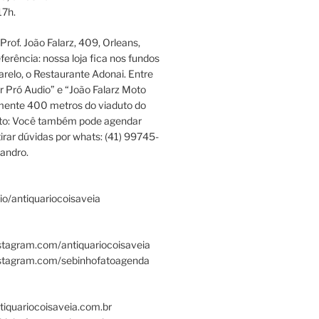
17h.
rof. João Falarz, 409, Orleans,
ferência: nossa loja fica nos fundos
relo, o Restaurante Adonai. Entre
r Pró Audio” e “João Falarz Moto
mente 400 metros do viaduto do
ato: Você também pode agendar
irar dúvidas por whats: (41) 99745-
andro.
.bio/antiquariocoisaveia
stagram.com/antiquariocoisaveia
nstagram.com/sebinhofatoagenda
tiquariocoisaveia.com.br