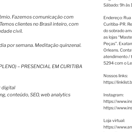
Sábado: 9h às 
rêmio. Fazemos comunicação com
Endereço: Rua P
 Temos clientes no Brasil inteiro, com
Curitiba-PR. Re
do sobrado ama
dade civil.
as lojas “Maste
Peças”. Exata
1 dia por semana. Meditação quinzenal.
Orleans. Cont
atendimento / t
5294 com o Le
PLENO) – PRESENCIAL EM CURITIBA
Nossos links:
https://linklist
 digital
ng, conteúdo, SEO, web analytics
Instagram:
https://www.in
https://www.i
Loja virtual:
https://www.an