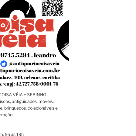
OISA VÉIA + SEBINHO
discos, antiguidades, móveis,
e, brinquedos, colecionáveis e
oração.
a, 9h às 19h.