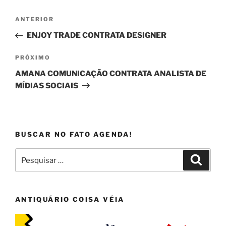
Navegação
Post
ANTERIOR
de
anterior
ENJOY TRADE CONTRATA DESIGNER
Post
Próximo
PRÓXIMO
post
AMANA COMUNICAÇÃO CONTRATA ANALISTA DE
MÍDIAS SOCIAIS
BUSCAR NO FATO AGENDA!
Pesquisar
Pesqui
por:
ANTIQUÁRIO COISA VÉIA