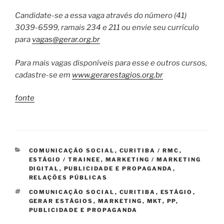
Candidate-se a essa vaga através do número (41)
3039-6599, ramais 234 e 211 ou envie seu currículo
para
vagas@gerar.org.br
Para mais vagas disponíveis para esse e outros cursos,
cadastre-se em
www.gerarestagios.org.br
fonte
CATEGORIAS
COMUNICAÇÃO SOCIAL
,
CURITIBA / RMC
,
ESTÁGIO / TRAINEE
,
MARKETING / MARKETING
DIGITAL
,
PUBLICIDADE E PROPAGANDA
,
RELAÇÕES PÚBLICAS
TAGS
COMUNICAÇÃO SOCIAL
,
CURITIBA
,
ESTÁGIO
,
GERAR ESTÁGIOS
,
MARKETING
,
MKT
,
PP
,
PUBLICIDADE E PROPAGANDA